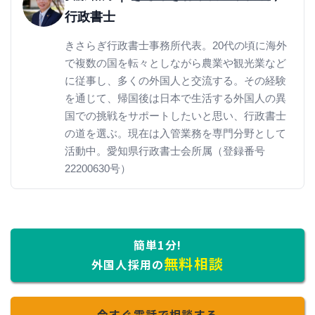
行政書士
きさらぎ行政書士事務所代表。20代の頃に海外
で複数の国を転々としながら農業や観光業など
に従事し、多くの外国人と交流する。その経験
を通じて、帰国後は日本で生活する外国人の異
国での挑戦をサポートしたいと思い、行政書士
の道を選ぶ。現在は入管業務を専門分野として
活動中。愛知県行政書士会所属（登録番号
22200630号）
簡単1分!
無料相談
外国人採用の
今すぐ電話で相談する