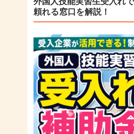
外国人技能実習生受入れ
その他の国籍
頼れる窓口を解説！