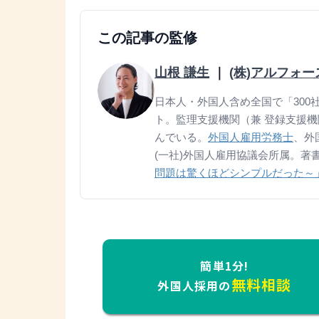
この記事の監修
山根 謙生
｜
(株)アルフォ
日本人・外国人含め全国で「300社
ト。監理支援機関（兼 登録支援
んでいる。
外国人雇用労務士
、外
(一社)外国人雇用協議会所属。著
問題は驚くほどシンプルだった～
簡単1分!
無料相談
外国人採用の