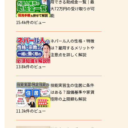
用できる助成金一覧｜最
大72万円の受け取りが可
能
15.4k件のビュー
ネパール人の性格・特徴
は？雇用するメリットや
注意点を詳しく解説
13.8k件のビュー
技能実習生の住居に条件
はある？設備基準や家賃
控除の上限額も解説
11.3k件のビュー