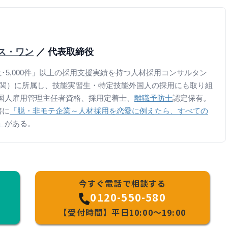
ース・ワン
／ 代表取締役
･5,000件」以上の採用支援実績を持つ人材採用コンサルタン
機関）に所属し、技能実習生・特定技能外国人の採用にも取り組
国人雇用管理主任者資格、採用定着士、
離職予防士
認定保有。
書に
「脱・非モテ企業～人材採用を恋愛に例えたら、すべての
」
がある。
今すぐ電話で相談する
0120-550-580
【受付時間】平日10:00～19:00