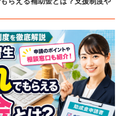
でもらえる補助金とは？支援制度や
医療
漁業
人事・労務
技能
林業・木材産業
採用サービス・ツール
その他
物流倉庫
資源循環
申請・手続き
リネンサプライ
組織・マネジメント
造船・航空・鉄道
採用市場
通訳・翻訳
IT
調査・プレスリリース
営業
お役立ち資料
貿易
講師・教師
その他
販売・接客