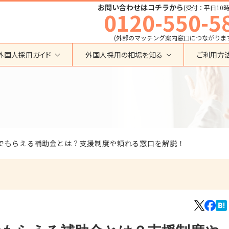
お問い合わせはコチラから
(受付：平日10時
0120-550-5
(外部のマッチング案内窓口につながりま
外国人採用ガイド
外国人採用の相場を知る
ご利用方
特定技能
育成就労外国人の受け入れ相場
在留資格から検索する
業界・職種から検索する
育成就労
特定技能外国人の受け入れ相場
育成就労
建設全般
特定技能
製造全般
技術・人文知識・国際業務
技人国・高度人材の受け入れ相場
技術･人文知識･国際業務
介護
外国人採用
でもらえる補助金とは？支援制度や頼れる窓口を解説！
永住者･定住者･配偶者
清掃・ビルクリーニング
業界別採用
高度専門職
運送・ドライバー
留学
自動車整備
在留資格・ビザ
インターンシップ
宿泊
助成金
特定活動
外食
介護
農業
教育・研修