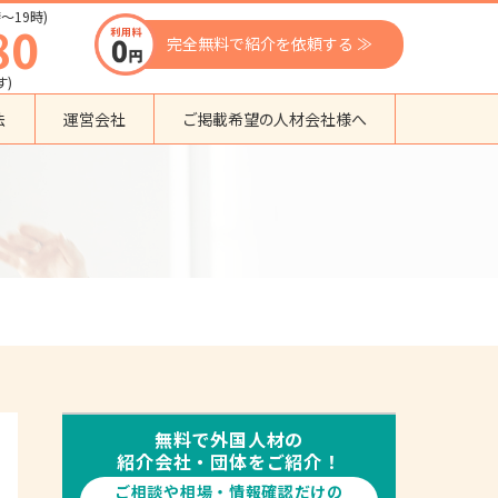
〜19時)
80
完全無料で紹介を依頼する ≫
す)
法
運営会社
ご掲載希望の人材会社様へ
団体種別から探す
監理支援機関
登録支援機関
外国人紹介会社
外国人派遣会社
行政書士事務所
送り出し機関
無料で外国人材の
紹介会社・団体をご紹介！
ご相談や相場・情報確認だけの