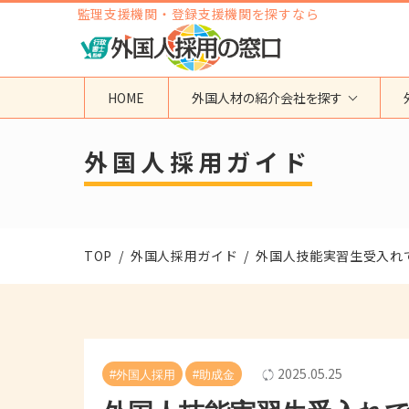
監理支援機関・登録支援機関を探すなら
HOME
外国人材の紹介会社を探す
地域から検索する
国籍から検索する
外国人採用ガイド
東京都
ベトナム
神奈川県
フィリピン
埼玉県
インドネシア
TOP
外国人採用ガイド
外国人技能実習生受入れ
大阪府
ミャンマー
愛知県
カンボジア
福岡県
インド
その他の地域
タイ
ネパール
2025.05.25
#外国人採用
#助成金
中国