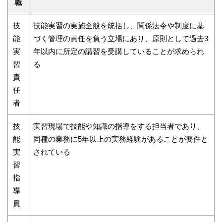
職
技
技能実習の実施全般を統括し、関係法令や制度に基
能
づく管理の責任を負う立場にあり、原則として過去3
実
年以内に所定の講習を受講していることが求められ
習
る
責
任
者
技
実習現場で技能や知識の指導をする担当者であり、
能
同種の業務に5年以上の実務経験があることが要件と
実
されている
習
指
導
員