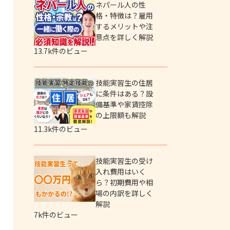
ネパール人の性
格・特徴は？雇用
するメリットや注
意点を詳しく解説
13.7k件のビュー
技能実習生の住居
に条件はある？設
備基準や家賃控除
の上限額も解説
11.3k件のビュー
技能実習生の受け
入れ費用はいく
ら？初期費用や相
場の内訳を詳しく
解説
7k件のビュー