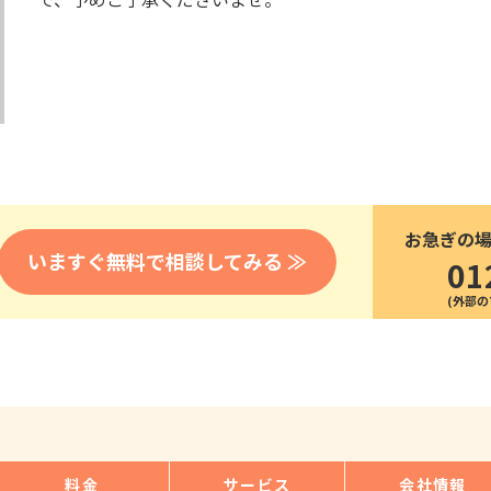
医療
漁業
人事・労務
技能
林業・木材産業
採用サービス・ツール
その他
物流倉庫
資源循環
申請・手続き
リネンサプライ
組織・マネジメント
造船・航空・鉄道
採用市場
通訳・翻訳
IT
お急ぎの
調査・プレスリリース
いますぐ無料で相談してみる ≫
01
営業
お役立ち資料
貿易
講師・教師
その他
販売・接客
料金
サービス
会社情報