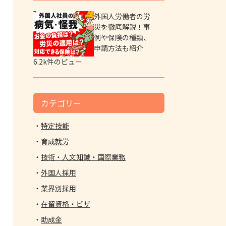
外国人労働者の労
災を徹底解説！事
例や保険の種類、
申請方法も紹介
6.2k件のビュー
カテゴリー
特定技能
育成就労
技術・人文知識・国際業務
外国人採用
業界別採用
在留資格・ビザ
助成金