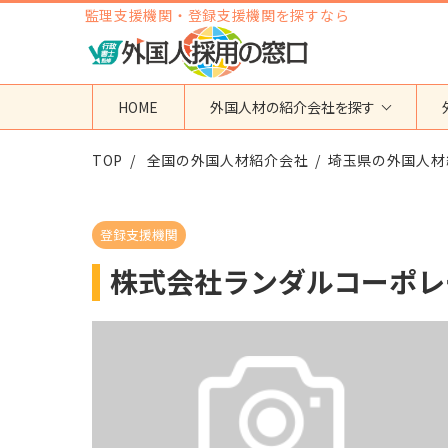
監理支援機関・登録支援機関を探すなら
HOME
外国人材の紹介会社を探す
TOP
地域から検索する
全国の外国人材紹介会社
国籍から検索する
埼玉県の外国人材
東京都
ベトナム
神奈川県
フィリピン
登録支援機関
埼玉県
インドネシア
株式会社ランダルコーポレ
大阪府
ミャンマー
愛知県
カンボジア
福岡県
インド
その他の地域
タイ
ネパール
中国