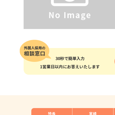
その他の国籍
30秒
で簡単入力
1営業日以内にお答えいたします
特長
実績