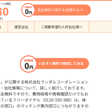
〜19時)
80
完全無料で紹介を依頼する ≫
す)
法
運営会社
ご掲載希望の人材会社様へ
団体種別から探す
監理支援機関
登録支援機関
いますぐ無料で相談してみる
外国人紹介会社
外国人派遣会社
行政書士事務所
口」が公開する株式会社ランダルコーポレーション
送り出し機関
・会社情報について、詳しく紹介しております。
完全無料ですので、費用相場や情報確認だけでもお
るフリーダイヤル（0120-550-580）は、株
用の窓口」のマッチング案内窓口につながりますの