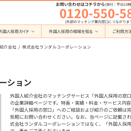
お問い合わせはコチラから
(受付：平日10時
0120-550-5
(外部のマッチング案内窓口につながりま
外国人採用ガイド
外国人採用の相場を知る
ご利用方
特定技能
育成就労外国人の受け入れ相場
紹介会社
在留資格から検索する
株式会社ランダルコーポレーション
業界・職種から検索する
育成就労
特定技能外国人の受け入れ相場
育成就労
建設全般
特定技能
製造全般
技術・人文知識・国際業務
技人国・高度人材の受け入れ相場
技術･人文知識･国際業務
介護
ーション
外国人採用
永住者･定住者･配偶者
清掃・ビルクリーニング
業界別採用
高度専門職
運送・ドライバー
外国人紹介会社のマッチングサービス「外国人採用の窓
留学
自動車整備
の企業詳細ページです。特長・実績・料金・サービス内容
在留資格・ビザ
インターンシップ
「外国人採用の窓口」へのご相談および紹介のご依頼は
宿泊
助成金
気軽にお問い合わせください。なお、当ページに記載されてい
特定活動
外食
式会社ランダルコーポレーションではなく、「外国人採
介護
農業
教育・研修
で、予めご了承くださいませ。