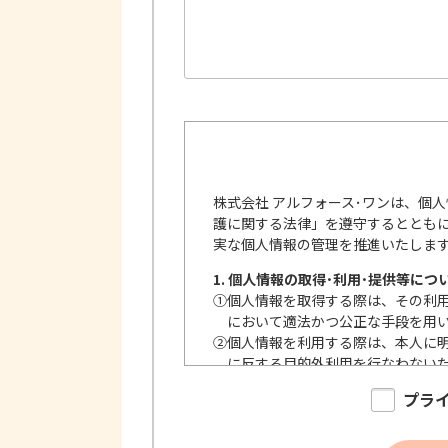
株式会社 アルフォース･ワンは、個
護に関する法律」を遵守するととも
実な個人情報の管理を推進いたしま
1. 個人情報の取得･利用･提供等につ
①
個人情報を取得する際は、その利
において適法かつ公正な手段を用
②
個人情報を利用する際は、本人に
に反する目的外利用を行なわない
③
個人情報を第三者に提供またはそ
プラ
内で、適法にこれを行います。
2. 安全対策の実施について