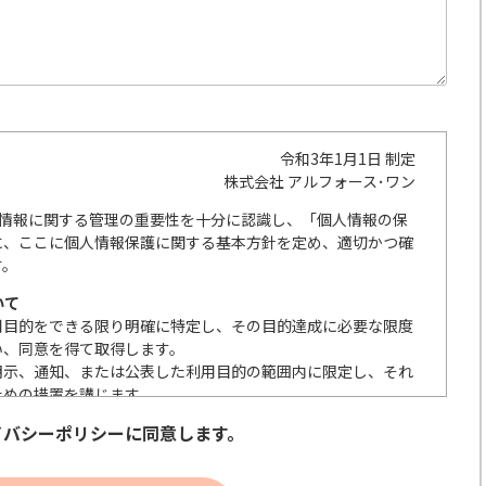
令和3年1月1日 制定
株式会社 アルフォース･ワン
人情報に関する管理の重要性を十分に認識し、「個人情報の保
に、ここに個人情報保護に関する基本方針を定め、適切かつ確
す。
いて
用目的をできる限り明確に特定し、その目的達成に必要な限度
い、同意を得て取得します。
明示、通知、または公表した利用目的の範囲内に限定し、それ
ための措置を講じます。
の取扱いを委託する際は、本人が同意を与えた利用目的の範囲
イバシーポリシーに同意します。