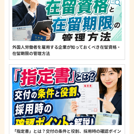
個人情報に関するお問い合わせ窓口
〒125-0061
東京都葛飾区亀有3-21-11 藍ビル202
TEL：
0120-550-580
株式会社 アルフォース･ワン 個人情報保護担当
外国人労働者を雇用する企業が知っておくべき在留資格・
在留期限の管理方法
「指定書」とは？交付の条件と役割、採用時の確認ポイン