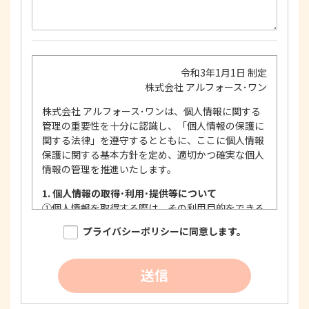
令和3年1月1日 制定
株式会社 アルフォース･ワン
株式会社 アルフォース･ワンは、個人情報に関する
管理の重要性を十分に認識し、「個人情報の保護に
関する法律」を遵守するとともに、ここに個人情報
保護に関する基本方針を定め、適切かつ確実な個人
情報の管理を推進いたします。
1. 個人情報の取得･利用･提供等について
①
個人情報を取得する際は、その利用目的をできる
限り明確に特定し、その目的達成に必要な限度に
プライバシーポリシーに同意します。
おいて適法かつ公正な手段を用い、同意を得て取
得します。
②
個人情報を利用する際は、本人に明示、通知、ま
送信
たは公表した利用目的の範囲内に限定し、それに
反する目的外利用を行なわないための措置を講じ