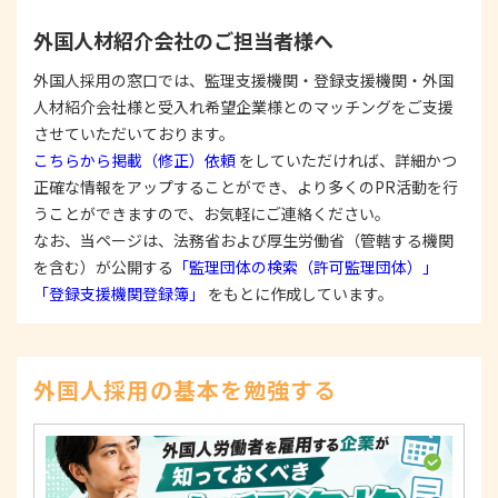
ます。
③
個人情報を第三者に提供またはその取扱いを委託
外国人材紹介会社のご担当者様へ
する際は、本人が同意を与えた利用目的の範囲内
で、適法にこれを行います。
外国人採用の窓口では、監理支援機関・登録支援機関・外国
人材紹介会社様と受入れ希望企業様とのマッチングをご支援
2. 安全対策の実施について
個人情報の正確性およびその利用の安全性を確保す
させていただいております。
るため、情報セキュリティ対策を始めとする安全措
こちらから掲載（修正）依頼
をしていただければ、詳細かつ
置を構築し、個人情報への不正アクセス、個人情報
正確な情報をアップすることができ、より多くのPR活動を行
の漏洩、滅失または毀損等の的確な防止とセキュリ
うことができますので、お気軽にご連絡ください。
ティの是正に努めます。
なお、当ページは、法務省および厚生労働省（管轄する機関
3. 苦情および相談等に対する適正な対応について
を含む）が公開する
「監理団体の検索（許可監理団体）」
本人からの苦情および相談があった場合には、適切
「登録支援機関登録簿」
をもとに作成しています。
かつ迅速に対応いたします。また、個人情報を提供
された本人の権利を尊重し、本人から自己情報の開
示、訂正、削除、または利用もしくは提供の停止等
を求められたときは、適法かつ遅滞なく応じます。
外国人採用の基本を勉強する
4. 法令・指針・規範の遵守について
適正な個人情報保護の実現のため、個人情報の取扱
いに関する法令、国が定める指針およびその他の規
範を遵守します。