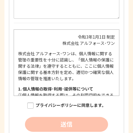
令和3年1月1日 制定
株式会社 アルフォース･ワン
株式会社 アルフォース･ワンは、個人情報に関する
管理の重要性を十分に認識し、「個人情報の保護に
関する法律」を遵守するとともに、ここに個人情報
保護に関する基本方針を定め、適切かつ確実な個人
情報の管理を推進いたします。
1. 個人情報の取得･利用･提供等について
①
個人情報を取得する際は、その利用目的をできる
限り明確に特定し、その目的達成に必要な限度に
プライバシーポリシーに同意します。
おいて適法かつ公正な手段を用い、同意を得て取
得します。
②
個人情報を利用する際は、本人に明示、通知、ま
送信
たは公表した利用目的の範囲内に限定し、それに
反する目的外利用を行なわないための措置を講じ