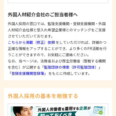
ます。
③
個人情報を第三者に提供またはその取扱いを委託
外国人材紹介会社のご担当者様へ
する際は、本人が同意を与えた利用目的の範囲内
で、適法にこれを行います。
外国人採用の窓口では、監理支援機関・登録支援機関・外国
人材紹介会社様と受入れ希望企業様とのマッチングをご支援
2. 安全対策の実施について
個人情報の正確性およびその利用の安全性を確保す
させていただいております。
るため、情報セキュリティ対策を始めとする安全措
こちらから掲載（修正）依頼
をしていただければ、詳細かつ
置を構築し、個人情報への不正アクセス、個人情報
正確な情報をアップすることができ、より多くのPR活動を行
の漏洩、滅失または毀損等の的確な防止とセキュリ
うことができますので、お気軽にご連絡ください。
ティの是正に努めます。
なお、当ページは、法務省および厚生労働省（管轄する機関
3. 苦情および相談等に対する適正な対応について
を含む）が公開する
「監理団体の検索（許可監理団体）」
本人からの苦情および相談があった場合には、適切
「登録支援機関登録簿」
をもとに作成しています。
かつ迅速に対応いたします。また、個人情報を提供
された本人の権利を尊重し、本人から自己情報の開
示、訂正、削除、または利用もしくは提供の停止等
を求められたときは、適法かつ遅滞なく応じます。
外国人採用の基本を勉強する
4. 法令・指針・規範の遵守について
適正な個人情報保護の実現のため、個人情報の取扱
いに関する法令、国が定める指針およびその他の規