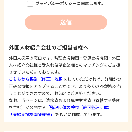
プライバシーポリシーに同意します。
おいて適法かつ公正な手段を用い、同意を得て取
得します。
②
個人情報を利用する際は、本人に明示、通知、ま
送信
たは公表した利用目的の範囲内に限定し、それに
反する目的外利用を行なわないための措置を講じ
ます。
③
個人情報を第三者に提供またはその取扱いを委託
外国人材紹介会社のご担当者様へ
する際は、本人が同意を与えた利用目的の範囲内
で、適法にこれを行います。
外国人採用の窓口では、監理支援機関・登録支援機関・外国
人材紹介会社様と受入れ希望企業様とのマッチングをご支援
2. 安全対策の実施について
個人情報の正確性およびその利用の安全性を確保す
させていただいております。
るため、情報セキュリティ対策を始めとする安全措
こちらから掲載（修正）依頼
をしていただければ、詳細かつ
置を構築し、個人情報への不正アクセス、個人情報
正確な情報をアップすることができ、より多くのPR活動を行
の漏洩、滅失または毀損等の的確な防止とセキュリ
うことができますので、お気軽にご連絡ください。
ティの是正に努めます。
なお、当ページは、法務省および厚生労働省（管轄する機関
3. 苦情および相談等に対する適正な対応について
を含む）が公開する
「監理団体の検索（許可監理団体）」
本人からの苦情および相談があった場合には、適切
「登録支援機関登録簿」
をもとに作成しています。
かつ迅速に対応いたします。また、個人情報を提供
された本人の権利を尊重し、本人から自己情報の開
示、訂正、削除、または利用もしくは提供の停止等