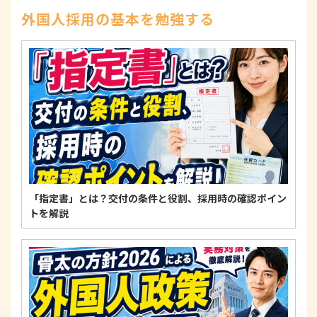
を求められたときは、適法かつ遅滞なく応じます。
外国人採用の基本を勉強する
4. 法令・指針・規範の遵守について
適正な個人情報保護の実現のため、個人情報の取扱
いに関する法令、国が定める指針およびその他の規
範を遵守します。
個人情報に関するお問い合わせ窓口
〒125-0061
東京都葛飾区亀有3-21-11 藍ビル202
TEL：
0120-550-580
株式会社 アルフォース･ワン 個人情報保護担当
「指定書」とは？交付の条件と役割、採用時の確認ポイン
トを解説