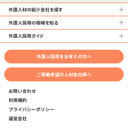
外国人材の紹介会社を探す
外国人採用の相場を知る
地域から検索する
国籍から検索する
外国人採用ガイド
育成就労外国人の受け入れ相場
在留資格から検索する
特定技能外国人の受け入れ相場
特定技能
団体種別から探す
技人国・高度人材の受け入れ相場
外国人採用をお考えの方へ
育成就労
業界・職種から検索する
技術・人文知識・国際業務
ご掲載希望の人材会社様へ
外国人採用
業界別採用
お問い合わせ
在留資格・ビザ
利用規約
助成金
プライバシーポリシー
教育・研修
運営会社
人事・労務