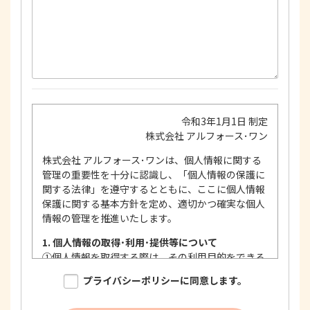
令和3年1月1日 制定
株式会社 アルフォース･ワン
株式会社 アルフォース･ワンは、個人情報に関する
管理の重要性を十分に認識し、「個人情報の保護に
関する法律」を遵守するとともに、ここに個人情報
保護に関する基本方針を定め、適切かつ確実な個人
情報の管理を推進いたします。
1. 個人情報の取得･利用･提供等について
①
個人情報を取得する際は、その利用目的をできる
限り明確に特定し、その目的達成に必要な限度に
プライバシーポリシーに同意します。
おいて適法かつ公正な手段を用い、同意を得て取
得します。