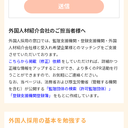
②
個人情報を利用する際は、本人に明示、通知、ま
送信
たは公表した利用目的の範囲内に限定し、それに
反する目的外利用を行なわないための措置を講じ
ます。
③
個人情報を第三者に提供またはその取扱いを委託
外国人材紹介会社のご担当者様へ
する際は、本人が同意を与えた利用目的の範囲内
で、適法にこれを行います。
外国人採用の窓口では、監理支援機関・登録支援機関・外国
人材紹介会社様と受入れ希望企業様とのマッチングをご支援
2. 安全対策の実施について
個人情報の正確性およびその利用の安全性を確保す
させていただいております。
るため、情報セキュリティ対策を始めとする安全措
こちらから掲載（修正）依頼
をしていただければ、詳細かつ
置を構築し、個人情報への不正アクセス、個人情報
正確な情報をアップすることができ、より多くのPR活動を行
の漏洩、滅失または毀損等の的確な防止とセキュリ
うことができますので、お気軽にご連絡ください。
ティの是正に努めます。
なお、当ページは、法務省および厚生労働省（管轄する機関
3. 苦情および相談等に対する適正な対応について
を含む）が公開する
「監理団体の検索（許可監理団体）」
本人からの苦情および相談があった場合には、適切
「登録支援機関登録簿」
をもとに作成しています。
かつ迅速に対応いたします。また、個人情報を提供
された本人の権利を尊重し、本人から自己情報の開
示、訂正、削除、または利用もしくは提供の停止等
を求められたときは、適法かつ遅滞なく応じます。
外国人採用の基本を勉強する