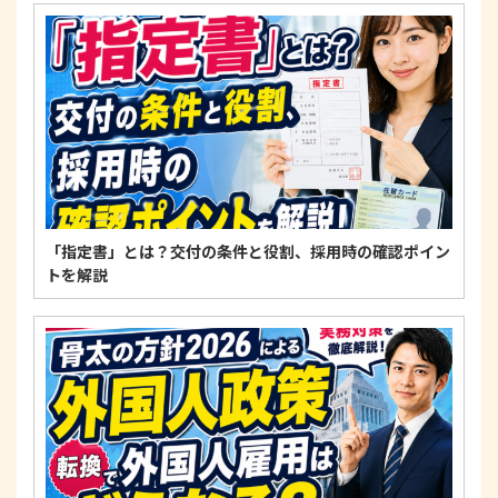
4. 法令・指針・規範の遵守について
適正な個人情報保護の実現のため、個人情報の取扱
いに関する法令、国が定める指針およびその他の規
範を遵守します。
個人情報に関するお問い合わせ窓口
〒125-0061
東京都葛飾区亀有3-21-11 藍ビル202
TEL：
0120-550-580
株式会社 アルフォース･ワン 個人情報保護担当
「指定書」とは？交付の条件と役割、採用時の確認ポイン
トを解説