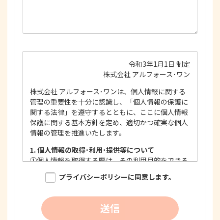
令和3年1月1日 制定
株式会社 アルフォース･ワン
株式会社 アルフォース･ワンは、個人情報に関する
管理の重要性を十分に認識し、「個人情報の保護に
関する法律」を遵守するとともに、ここに個人情報
保護に関する基本方針を定め、適切かつ確実な個人
情報の管理を推進いたします。
1. 個人情報の取得･利用･提供等について
①
個人情報を取得する際は、その利用目的をできる
限り明確に特定し、その目的達成に必要な限度に
プライバシーポリシーに同意します。
おいて適法かつ公正な手段を用い、同意を得て取
得します。
②
個人情報を利用する際は、本人に明示、通知、ま
送信
たは公表した利用目的の範囲内に限定し、それに