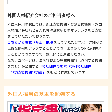
反する目的外利用を行なわないための措置を講じ
ます。
③
個人情報を第三者に提供またはその取扱いを委託
外国人材紹介会社のご担当者様へ
する際は、本人が同意を与えた利用目的の範囲内
で、適法にこれを行います。
外国人採用の窓口では、監理支援機関・登録支援機関・外国
人材紹介会社様と受入れ希望企業様とのマッチングをご支援
2. 安全対策の実施について
個人情報の正確性およびその利用の安全性を確保す
させていただいております。
るため、情報セキュリティ対策を始めとする安全措
こちらから掲載（修正）依頼
をしていただければ、詳細かつ
置を構築し、個人情報への不正アクセス、個人情報
正確な情報をアップすることができ、より多くのPR活動を行
の漏洩、滅失または毀損等の的確な防止とセキュリ
うことができますので、お気軽にご連絡ください。
ティの是正に努めます。
なお、当ページは、法務省および厚生労働省（管轄する機関
3. 苦情および相談等に対する適正な対応について
を含む）が公開する
「監理団体の検索（許可監理団体）」
本人からの苦情および相談があった場合には、適切
「登録支援機関登録簿」
をもとに作成しています。
かつ迅速に対応いたします。また、個人情報を提供
された本人の権利を尊重し、本人から自己情報の開
示、訂正、削除、または利用もしくは提供の停止等
を求められたときは、適法かつ遅滞なく応じます。
外国人採用の基本を勉強する
4. 法令・指針・規範の遵守について
適正な個人情報保護の実現のため、個人情報の取扱
いに関する法令、国が定める指針およびその他の規