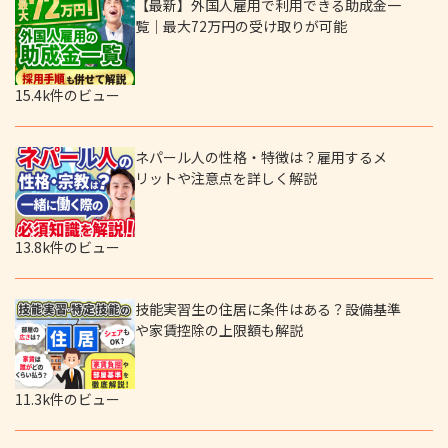
【最新】外国人雇用で利用できる助成金一
覧｜最大72万円の受け取りが可能
15.4k件のビュー
ネパール人の性格・特徴は？雇用するメ
リットや注意点を詳しく解説
13.8k件のビュー
技能実習生の住居に条件はある？設備基準
や家賃控除の上限額も解説
11.3k件のビュー