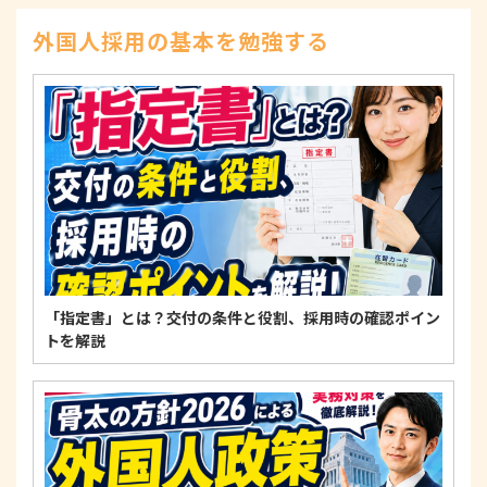
示、訂正、削除、または利用もしくは提供の停止等
を求められたときは、適法かつ遅滞なく応じます。
外国人採用の基本を勉強する
4. 法令・指針・規範の遵守について
適正な個人情報保護の実現のため、個人情報の取扱
いに関する法令、国が定める指針およびその他の規
範を遵守します。
個人情報に関するお問い合わせ窓口
〒125-0061
東京都葛飾区亀有3-21-11 藍ビル202
TEL：
0120-550-580
株式会社 アルフォース･ワン 個人情報保護担当
「指定書」とは？交付の条件と役割、採用時の確認ポイン
トを解説