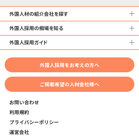
外国人材の紹介会社を探す
外国人採用の相場を知る
地域から検索する
国籍から検索する
外国人採用ガイド
育成就労外国人の受け入れ相場
在留資格から検索する
特定技能外国人の受け入れ相場
特定技能
団体種別から探す
技人国・高度人材の受け入れ相場
外国人採用をお考えの方へ
育成就労
業界・職種から検索する
技術・人文知識・国際業務
ご掲載希望の人材会社様へ
外国人採用
業界別採用
お問い合わせ
在留資格・ビザ
利用規約
助成金
プライバシーポリシー
教育・研修
運営会社
人事・労務