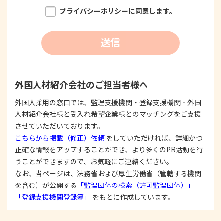
限り明確に特定し、その目的達成に必要な限度に
プライバシーポリシーに同意します。
おいて適法かつ公正な手段を用い、同意を得て取
得します。
②
個人情報を利用する際は、本人に明示、通知、ま
送信
たは公表した利用目的の範囲内に限定し、それに
反する目的外利用を行なわないための措置を講じ
ます。
③
個人情報を第三者に提供またはその取扱いを委託
外国人材紹介会社のご担当者様へ
する際は、本人が同意を与えた利用目的の範囲内
で、適法にこれを行います。
外国人採用の窓口では、監理支援機関・登録支援機関・外国
人材紹介会社様と受入れ希望企業様とのマッチングをご支援
2. 安全対策の実施について
個人情報の正確性およびその利用の安全性を確保す
させていただいております。
るため、情報セキュリティ対策を始めとする安全措
こちらから掲載（修正）依頼
をしていただければ、詳細かつ
置を構築し、個人情報への不正アクセス、個人情報
正確な情報をアップすることができ、より多くのPR活動を行
の漏洩、滅失または毀損等の的確な防止とセキュリ
うことができますので、お気軽にご連絡ください。
ティの是正に努めます。
なお、当ページは、法務省および厚生労働省（管轄する機関
3. 苦情および相談等に対する適正な対応について
を含む）が公開する
「監理団体の検索（許可監理団体）」
本人からの苦情および相談があった場合には、適切
「登録支援機関登録簿」
をもとに作成しています。
かつ迅速に対応いたします。また、個人情報を提供
された本人の権利を尊重し、本人から自己情報の開