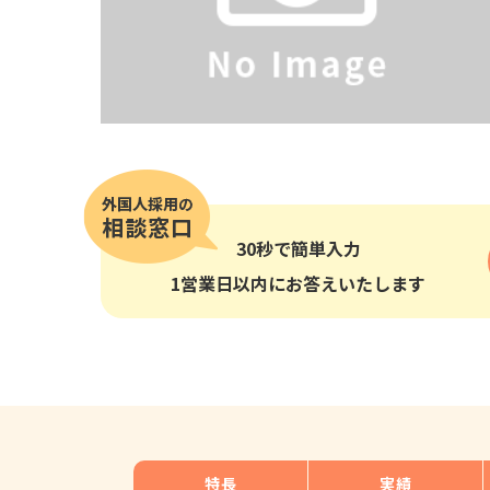
その他の国籍
30秒
で簡単入力
1営業日以内にお答えいたします
特長
実績