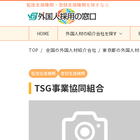
監理支援機関・登録支援機関を探すなら
HOME
外国人材の紹介会社を探す
TOP
地域から検索する
全国の外国人材紹介会社
国籍から検索する
東京都の外国人材
東京都
ベトナム
神奈川県
フィリピン
監理支援機関
登録支援機関
埼玉県
インドネシア
TSG事業協同組合
大阪府
ミャンマー
愛知県
カンボジア
福岡県
インド
その他の地域
タイ
ネパール
中国