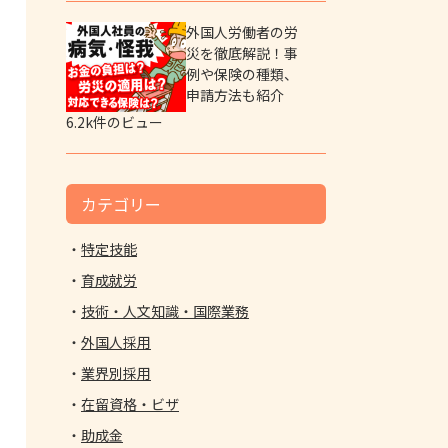
外国人労働者の労
災を徹底解説！事
例や保険の種類、
申請方法も紹介
6.2k件のビュー
カテゴリー
特定技能
育成就労
技術・人文知識・国際業務
外国人採用
業界別採用
在留資格・ビザ
助成金