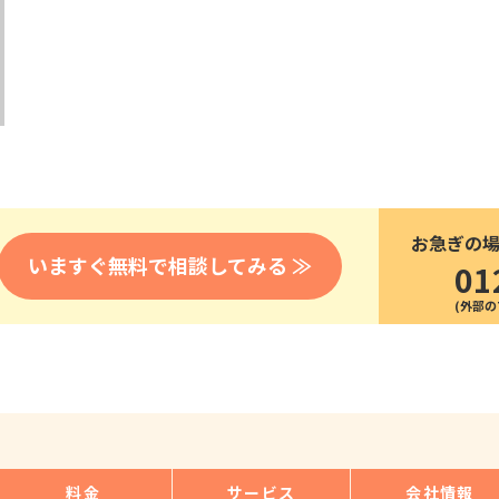
医療
漁業
人事・労務
技能
林業・木材産業
採用サービス・ツール
その他
物流倉庫
資源循環
申請・手続き
リネンサプライ
組織・マネジメント
造船・航空・鉄道
採用市場
通訳・翻訳
IT
お急ぎの
調査・プレスリリース
いますぐ無料で相談してみる ≫
01
営業
お役立ち資料
貿易
講師・教師
その他
販売・接客
料金
サービス
会社情報