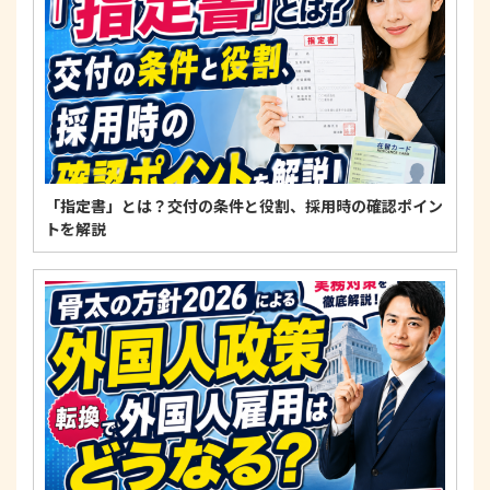
いに関する法令、国が定める指針およびその他の規
範を遵守します。
個人情報に関するお問い合わせ窓口
〒125-0061
東京都葛飾区亀有3-21-11 藍ビル202
TEL：
0120-550-580
株式会社 アルフォース･ワン 個人情報保護担当
「指定書」とは？交付の条件と役割、採用時の確認ポイン
トを解説