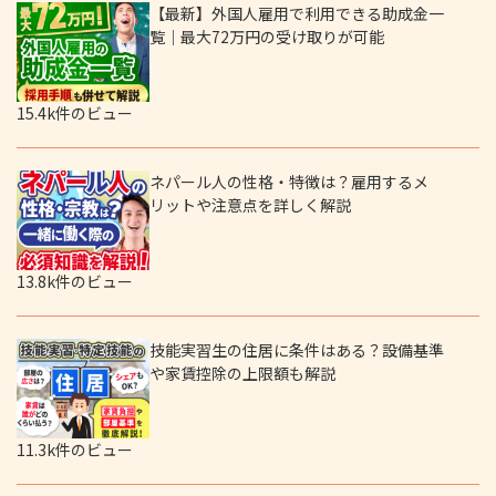
【最新】外国人雇用で利用できる助成金一
覧｜最大72万円の受け取りが可能
15.4k件のビュー
ネパール人の性格・特徴は？雇用するメ
リットや注意点を詳しく解説
13.8k件のビュー
技能実習生の住居に条件はある？設備基準
や家賃控除の上限額も解説
11.3k件のビュー