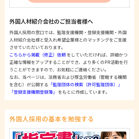
反する目的外利用を行なわないための措置を講じ
ます。
③
個人情報を第三者に提供またはその取扱いを委託
外国人材紹介会社のご担当者様へ
する際は、本人が同意を与えた利用目的の範囲内
で、適法にこれを行います。
外国人採用の窓口では、監理支援機関・登録支援機関・外国
人材紹介会社様と受入れ希望企業様とのマッチングをご支援
2. 安全対策の実施について
個人情報の正確性およびその利用の安全性を確保す
させていただいております。
るため、情報セキュリティ対策を始めとする安全措
こちらから掲載（修正）依頼
をしていただければ、詳細かつ
置を構築し、個人情報への不正アクセス、個人情報
正確な情報をアップすることができ、より多くのPR活動を行
の漏洩、滅失または毀損等の的確な防止とセキュリ
うことができますので、お気軽にご連絡ください。
ティの是正に努めます。
なお、当ページは、法務省および厚生労働省（管轄する機関
3. 苦情および相談等に対する適正な対応について
を含む）が公開する
「監理団体の検索（許可監理団体）」
本人からの苦情および相談があった場合には、適切
「登録支援機関登録簿」
をもとに作成しています。
かつ迅速に対応いたします。また、個人情報を提供
された本人の権利を尊重し、本人から自己情報の開
示、訂正、削除、または利用もしくは提供の停止等
を求められたときは、適法かつ遅滞なく応じます。
外国人採用の基本を勉強する
4. 法令・指針・規範の遵守について
適正な個人情報保護の実現のため、個人情報の取扱