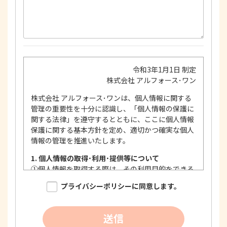
令和3年1月1日 制定
株式会社 アルフォース･ワン
株式会社 アルフォース･ワンは、個人情報に関する
管理の重要性を十分に認識し、「個人情報の保護に
関する法律」を遵守するとともに、ここに個人情報
保護に関する基本方針を定め、適切かつ確実な個人
情報の管理を推進いたします。
1. 個人情報の取得･利用･提供等について
①
個人情報を取得する際は、その利用目的をできる
限り明確に特定し、その目的達成に必要な限度に
プライバシーポリシーに同意します。
おいて適法かつ公正な手段を用い、同意を得て取
得します。
②
個人情報を利用する際は、本人に明示、通知、ま
送信
たは公表した利用目的の範囲内に限定し、それに