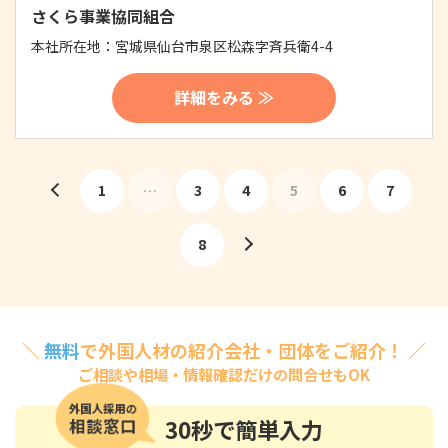
さくら事業協同組合
本社所在地：
宮城県仙台市泉区松森字斉兵衛4-4
詳細をみる ≫
1
…
3
4
5
6
7
8
＼
無料
で外国人材の紹介会社・団体をご紹介！ ／
ご相談や相場・情報確認だけの問合せもOK
30秒
で簡単入力