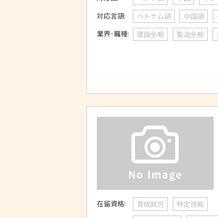
対応言語:
ベトナム語
中国語
業界･職種:
建設全般
製造全般
在留資格:
育成就労
特定技能