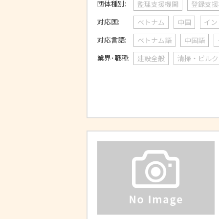
団体種別:
監理支援機関
登録支援
対応国:
ベトナム
中国
イン
対応言語:
ベトナム語
中国語
業界･職種:
建設全般
清掃・ビルク