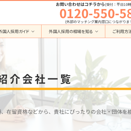
お問い合わせはコチラから
(受付：平日10時
0120-550-5
(外部のマッチング案内窓口につながりま
外国人採用ガイド
外国人採用の相場を知る
ご利用方
特定技能
育成就労外国人の受け入れ相場
在留資格から検索する
業界・職種から検索する
育成就労
特定技能外国人の受け入れ相場
育成就労
建設全般
特定技能
製造全般
技術・人文知識・国際業務
技人国・高度人材の受け入れ相場
紹介会社一覧
技術･人文知識･国際業務
介護
外国人採用
永住者･定住者･配偶者
清掃・ビルクリーニング
業界別採用
高度専門職
運送・ドライバー
留学
自動車整備
在留資格・ビザ
インターンシップ
宿泊
種、在留資格などから、貴社にぴったりの会社・団体を
助成金
特定活動
外食
介護
農業
教育・研修