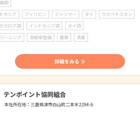
機関
ドネシア
フィリピン
ミャンマー
タイ
ウズベキスタン
タガログ語
インドネシア語
タイ語
リーニング
自動車整備
農業
漁業
詳細をみる ≫
テンポイント協同組合
本社所在地：
三重県津市白山町二本木2294-6