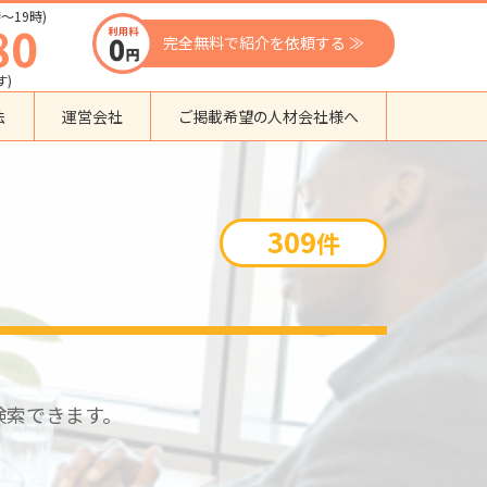
〜19時)
80
完全無料で紹介を依頼する ≫
す)
法
運営会社
ご掲載希望の人材会社様へ
団体種別から探す
監理支援機関
309
件
登録支援機関
外国人紹介会社
外国人派遣会社
行政書士事務所
送り出し機関
検索できます。