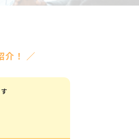
介！ ／
ます