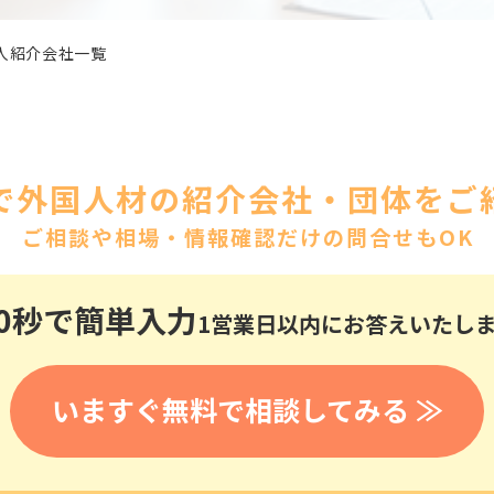
医療
漁業
人事・労務
技能
林業・木材産業
人紹介会社一覧
採用サービス・ツール
その他
物流倉庫
資源循環
申請・手続き
リネンサプライ
組織・マネジメント
造船・航空・鉄道
で外国人材の紹介会社・団体をご紹
採用市場
通訳・翻訳
ご相談や相場・情報確認だけの問合せもOK
IT
調査・プレスリリース
営業
お役立ち資料
貿易
0秒
で簡単入力
1営業日以内にお答えいたし
講師・教師
その他
販売・接客
いますぐ無料で相談してみる ≫