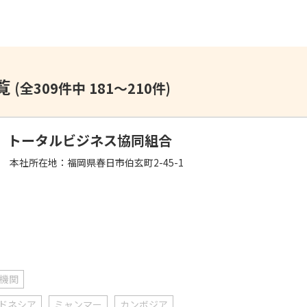
覧
(全309件中 181～210件)
トータルビジネス協同組合
本社所在地：
福岡県春日市伯玄町2-45-1
機関
ドネシア
ミャンマー
カンボジア