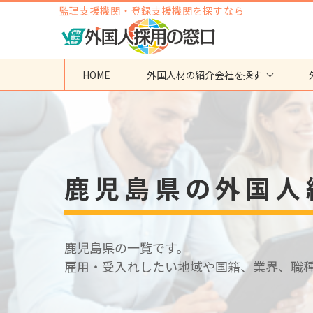
監理支援機関・登録支援機関を探すなら
HOME
外国人材の紹介会社を探す
地域から検索する
国籍から検索する
東京都
ベトナム
神奈川県
フィリピン
鹿児島県の外国人
埼玉県
インドネシア
大阪府
ミャンマー
愛知県
カンボジア
福岡県
インド
鹿児島県の一覧です。
その他の地域
タイ
雇用・受入れしたい地域や国籍、業界、職
ネパール
中国