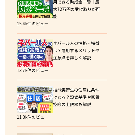
用できる助成金一覧｜最
大72万円の受け取りが可
能
15.4k件のビュー
ネパール人の性格・特徴
は？雇用するメリットや
注意点を詳しく解説
13.7k件のビュー
技能実習生の住居に条件
はある？設備基準や家賃
控除の上限額も解説
11.3k件のビュー