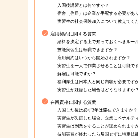
入国後講習とは何ですか？
宿舎（住居）は企業が手配する必要があ
実習生の社会保険加入について教えてく
雇用契約に関する質問
給料を決定する上で知っておくべきルー
技能実習生は転職できますか？
雇用契約はいつから開始されますか？
実習生を一人で作業させることは可能で
解雇は可能ですか？
福利厚生は日本人と同じ内容が必要です
実習生が妊娠した場合はどうなりますか
在留資格に関する質問
入国した後は必ず3年は滞在できますか？
実習生が失踪した場合、企業にペナルテ
実習生は副業をすることが認められます
技能実習が終わったら帰国せずに特定技