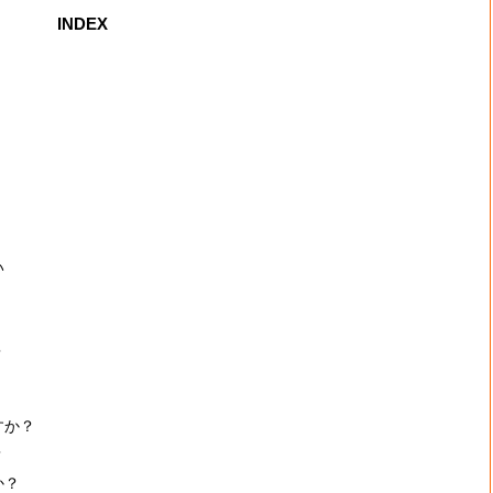
INDEX
い
？
すか？
？
か？