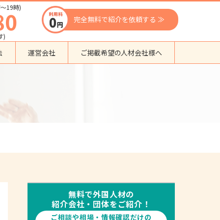
〜19時)
80
完全無料で紹介を依頼する ≫
す)
法
運営会社
ご掲載希望の人材会社様へ
団体種別から探す
監理支援機関
登録支援機関
外国人紹介会社
外国人派遣会社
行政書士事務所
送り出し機関
無料で外国人材の
紹介会社・団体をご紹介！
ご相談や相場・情報確認だけの