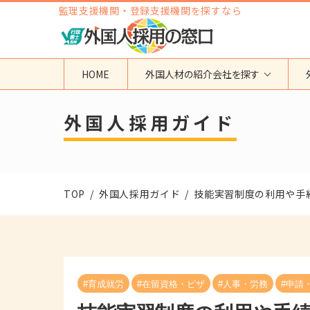
監理支援機関・登録支援機関を探すなら
HOME
外国人材の紹介会社を探す
地域から検索する
国籍から検索する
外国人採用ガイド
東京都
ベトナム
神奈川県
フィリピン
埼玉県
インドネシア
TOP
外国人採用ガイド
技能実習制度の利用や手
大阪府
ミャンマー
愛知県
カンボジア
福岡県
インド
その他の地域
タイ
ネパール
#育成就労
#在留資格・ビザ
#人事・労務
#申請
中国