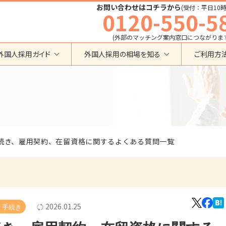
お問い合わせはコチラから
(受付：平日10時
0120-550-5
(外部のマッチング案内窓口につながりま
外国人採用ガイド
外国人採用の相場を知る
ご利用方
特定技能
育成就労外国人の受け入れ相場
在留資格から検索する
業界・職種から検索する
育成就労
特定技能外国人の受け入れ相場
育成就労
建設全般
特定技能
製造全般
技術・人文知識・国際業務
技人国・高度人材の受け入れ相場
技術･人文知識･国際業務
介護
外国人採用
続き、雇用契約、在留資格に関するよくある質問一覧
永住者･定住者･配偶者
清掃・ビルクリーニング
業界別採用
高度専門職
運送・ドライバー
留学
自動車整備
在留資格・ビザ
インターンシップ
宿泊
助成金
特定活動
外食
2026.01.25
・手続き
介護
農業
教育・研修