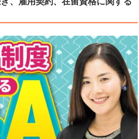
続き、雇用契約、在留資格に関する
医療
漁業
人事・労務
技能
林業・木材産業
採用サービス・ツール
その他
物流倉庫
資源循環
申請・手続き
リネンサプライ
組織・マネジメント
造船・航空・鉄道
採用市場
通訳・翻訳
IT
調査・プレスリリース
営業
お役立ち資料
貿易
講師・教師
その他
販売・接客