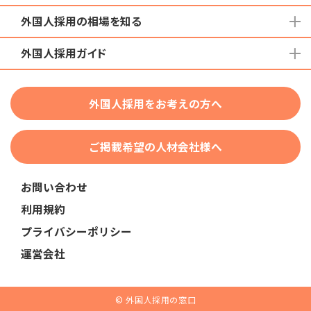
外国人採用の相場を知る
地域から検索する
国籍から検索する
外国人採用ガイド
育成就労外国人の受け入れ相場
在留資格から検索する
特定技能外国人の受け入れ相場
特定技能
団体種別から探す
技人国・高度人材の受け入れ相場
外国人採用をお考えの方へ
育成就労
業界・職種から検索する
技術・人文知識・国際業務
ご掲載希望の人材会社様へ
外国人採用
業界別採用
お問い合わせ
在留資格・ビザ
利用規約
助成金
プライバシーポリシー
教育・研修
運営会社
人事・労務
採用サービス・ツール
© 外国人採用の窓口
申請・手続き