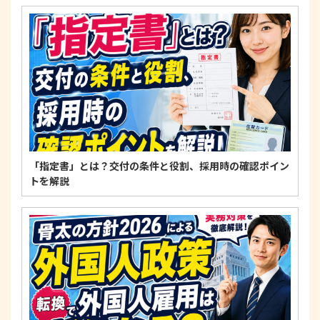
4. 法令・指針・規範の遵守について
適正な個人情報保護の実現のため、個人情報の取扱
いに関する法令、国が定める指針およびその他の規
範を遵守します。
個人情報に関するお問い合わせ窓口
〒125-0061
東京都葛飾区亀有3-21-11 藍ビル202
TEL：
0120-550-580
株式会社 アルフォース･ワン 個人情報保護担当
「指定書」とは？交付の条件と役割、採用時の確認ポイン
トを解説