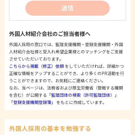
②
個人情報を利用する際は、本人に明示、通知、ま
送信
たは公表した利用目的の範囲内に限定し、それに
反する目的外利用を行なわないための措置を講じ
ます。
③
個人情報を第三者に提供またはその取扱いを委託
外国人材紹介会社のご担当者様へ
する際は、本人が同意を与えた利用目的の範囲内
で、適法にこれを行います。
外国人採用の窓口では、監理支援機関・登録支援機関・外国
人材紹介会社様と受入れ希望企業様とのマッチングをご支援
2. 安全対策の実施について
個人情報の正確性およびその利用の安全性を確保す
させていただいております。
るため、情報セキュリティ対策を始めとする安全措
こちらから掲載（修正）依頼
をしていただければ、詳細かつ
置を構築し、個人情報への不正アクセス、個人情報
正確な情報をアップすることができ、より多くのPR活動を行
の漏洩、滅失または毀損等の的確な防止とセキュリ
うことができますので、お気軽にご連絡ください。
ティの是正に努めます。
なお、当ページは、法務省および厚生労働省（管轄する機関
3. 苦情および相談等に対する適正な対応について
を含む）が公開する
「監理団体の検索（許可監理団体）」
本人からの苦情および相談があった場合には、適切
「登録支援機関登録簿」
をもとに作成しています。
かつ迅速に対応いたします。また、個人情報を提供
された本人の権利を尊重し、本人から自己情報の開
示、訂正、削除、または利用もしくは提供の停止等
を求められたときは、適法かつ遅滞なく応じます。
外国人採用の基本を勉強する