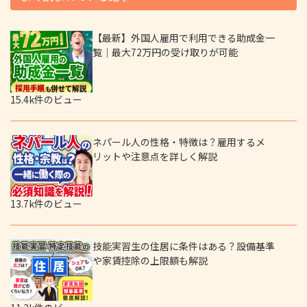
【最新】外国人雇用で利用できる助成金一
覧｜最大72万円の受け取りが可能
15.4k件のビュー
ネパール人の性格・特徴は？雇用するメ
リットや注意点を詳しく解説
13.7k件のビュー
技能実習生の住居に条件はある？設備基準
や家賃控除の上限額も解説