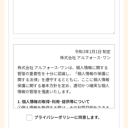
令和3年1月1日 制定
株式会社 アルフォース･ワン
株式会社 アルフォース･ワンは、個人情報に関する
管理の重要性を十分に認識し、「個人情報の保護に
関する法律」を遵守するとともに、ここに個人情報
保護に関する基本方針を定め、適切かつ確実な個人
情報の管理を推進いたします。
1. 個人情報の取得･利用･提供等について
①
個人情報を取得する際は、その利用目的をできる
限り明確に特定し、その目的達成に必要な限度に
プライバシーポリシーに同意します。
おいて適法かつ公正な手段を用い、同意を得て取
得します。