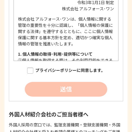
令和3年1月1日 制定
株式会社 アルフォース･ワン
株式会社 アルフォース･ワンは、個人情報に関する
管理の重要性を十分に認識し、「個人情報の保護に
関する法律」を遵守するとともに、ここに個人情報
保護に関する基本方針を定め、適切かつ確実な個人
情報の管理を推進いたします。
1. 個人情報の取得･利用･提供等について
①
個人情報を取得する際は、その利用目的をできる
限り明確に特定し、その目的達成に必要な限度に
プライバシーポリシーに同意します。
おいて適法かつ公正な手段を用い、同意を得て取
得します。
②
個人情報を利用する際は、本人に明示、通知、ま
送信
たは公表した利用目的の範囲内に限定し、それに
反する目的外利用を行なわないための措置を講じ
ます。
③
個人情報を第三者に提供またはその取扱いを委託
外国人材紹介会社のご担当者様へ
する際は、本人が同意を与えた利用目的の範囲内
で、適法にこれを行います。
外国人採用の窓口では、監理支援機関・登録支援機関・外国
人材紹介会社様と受入れ希望企業様とのマッチングをご支援