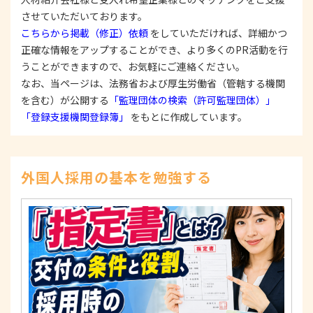
2. 安全対策の実施について
個人情報の正確性およびその利用の安全性を確保す
させていただいております。
るため、情報セキュリティ対策を始めとする安全措
こちらから掲載（修正）依頼
をしていただければ、詳細かつ
置を構築し、個人情報への不正アクセス、個人情報
正確な情報をアップすることができ、より多くのPR活動を行
の漏洩、滅失または毀損等の的確な防止とセキュリ
うことができますので、お気軽にご連絡ください。
ティの是正に努めます。
なお、当ページは、法務省および厚生労働省（管轄する機関
3. 苦情および相談等に対する適正な対応について
を含む）が公開する
「監理団体の検索（許可監理団体）」
本人からの苦情および相談があった場合には、適切
「登録支援機関登録簿」
をもとに作成しています。
かつ迅速に対応いたします。また、個人情報を提供
された本人の権利を尊重し、本人から自己情報の開
示、訂正、削除、または利用もしくは提供の停止等
を求められたときは、適法かつ遅滞なく応じます。
外国人採用の基本を勉強する
4. 法令・指針・規範の遵守について
適正な個人情報保護の実現のため、個人情報の取扱
いに関する法令、国が定める指針およびその他の規
範を遵守します。
個人情報に関するお問い合わせ窓口
〒125-0061
東京都葛飾区亀有3-21-11 藍ビル202
TEL：
0120-550-580
株式会社 アルフォース･ワン 個人情報保護担当