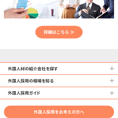
詳細はこちら ≫
外国人材の紹介会社を探す
外国人採用の相場を知る
地域から検索する
国籍から検索する
外国人採用ガイド
育成就労外国人の受け入れ相場
在留資格から検索する
特定技能外国人の受け入れ相場
特定技能
団体種別から探す
技人国・高度人材の受け入れ相場
外国人採用をお考えの方へ
育成就労
業界・職種から検索する