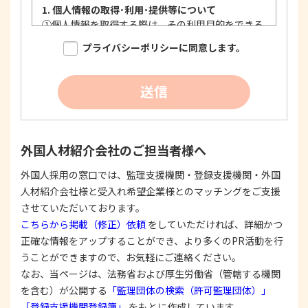
1. 個人情報の取得･利用･提供等について
①
個人情報を取得する際は、その利用目的をできる
限り明確に特定し、その目的達成に必要な限度に
プライバシーポリシーに同意します。
おいて適法かつ公正な手段を用い、同意を得て取
得します。
②
個人情報を利用する際は、本人に明示、通知、ま
送信
たは公表した利用目的の範囲内に限定し、それに
反する目的外利用を行なわないための措置を講じ
ます。
③
個人情報を第三者に提供またはその取扱いを委託
外国人材紹介会社のご担当者様へ
する際は、本人が同意を与えた利用目的の範囲内
で、適法にこれを行います。
外国人採用の窓口では、監理支援機関・登録支援機関・外国
人材紹介会社様と受入れ希望企業様とのマッチングをご支援
2. 安全対策の実施について
個人情報の正確性およびその利用の安全性を確保す
させていただいております。
るため、情報セキュリティ対策を始めとする安全措
こちらから掲載（修正）依頼
をしていただければ、詳細かつ
置を構築し、個人情報への不正アクセス、個人情報
正確な情報をアップすることができ、より多くのPR活動を行
の漏洩、滅失または毀損等の的確な防止とセキュリ
うことができますので、お気軽にご連絡ください。
ティの是正に努めます。
なお、当ページは、法務省および厚生労働省（管轄する機関
3. 苦情および相談等に対する適正な対応について
を含む）が公開する
「監理団体の検索（許可監理団体）」
本人からの苦情および相談があった場合には、適切
「登録支援機関登録簿」
をもとに作成しています。