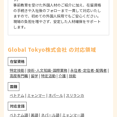
事前教育を受けた外国人材のご紹介に加え、在留資格
の手続きや入社後のフォローまで一貫して対応いたし
ますので、初めての外国人採用でもご安心ください。
現場の負担を増やさず、安定した人材確保をサポート
します。
Global Tokyo株式会社 の対応領域
在留資格
特定技能
|
技術･人文知識･国際業務
|
永住者･定住者･配偶者
|
高度専門職
|
留学
|
特定活動
|
介護
|
技能
国籍
ベトナム
|
ミャンマー
|
ネパール
|
スリランカ
対応言語
ベトナム語
|
英語
|
ネパール語
|
ミャンマー語