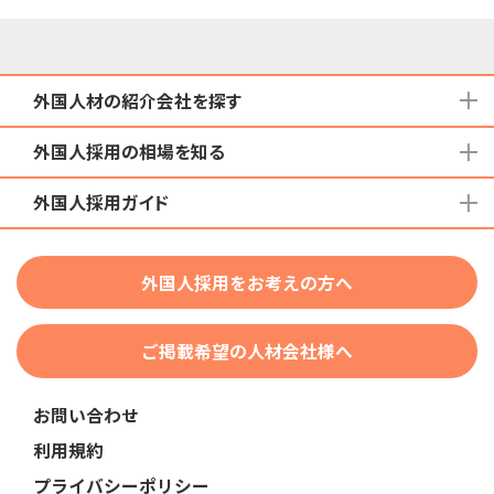
外国人材の紹介会社を探す
外国人採用の相場を知る
地域から検索する
国籍から検索する
外国人採用ガイド
育成就労外国人の受け入れ相場
在留資格から検索する
特定技能外国人の受け入れ相場
特定技能
団体種別から探す
技人国・高度人材の受け入れ相場
外国人採用をお考えの方へ
育成就労
業界・職種から検索する
技術・人文知識・国際業務
ご掲載希望の人材会社様へ
外国人採用
業界別採用
お問い合わせ
在留資格・ビザ
利用規約
助成金
プライバシーポリシー