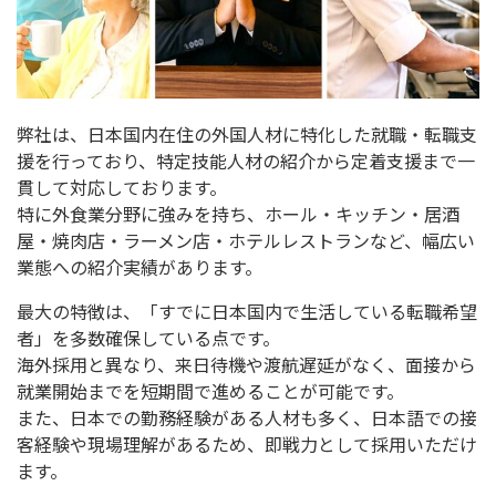
弊社は、日本国内在住の外国人材に特化した就職・
転職支
援を行っており、
特定技能人材の紹介から定着支援まで一
貫して対応しております。
特に外食業分野に強みを持ち、ホール・キッチン・居酒
屋・
焼肉店・ラーメン店・ホテルレストランなど、
幅広い
業態への紹介実績があります。
最大の特徴は、「すでに日本国内で生活している転職希望
者」
を多数確保している点です。
海外採用と異なり、
来日待機や渡航遅延がなく、
面接から
就業開始までを短期間で進めることが可能です。
また、
日本での勤務経験がある人材も多く、
日本語での接
客経験や現場理解があるため、
即戦力として採用いただけ
ます。