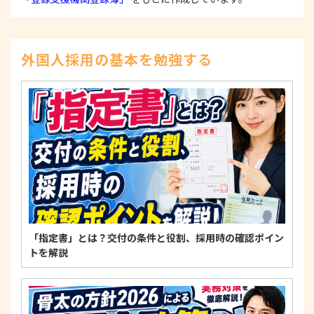
かつ迅速に対応いたします。また、個人情報を提供
された本人の権利を尊重し、本人から自己情報の開
示、訂正、削除、または利用もしくは提供の停止等
を求められたときは、適法かつ遅滞なく応じます。
外国人採用の基本を勉強する
4. 法令・指針・規範の遵守について
適正な個人情報保護の実現のため、個人情報の取扱
いに関する法令、国が定める指針およびその他の規
範を遵守します。
個人情報に関するお問い合わせ窓口
〒125-0061
東京都葛飾区亀有3-21-11 藍ビル202
TEL：
0120-550-580
株式会社 アルフォース･ワン 個人情報保護担当
「指定書」とは？交付の条件と役割、採用時の確認ポイン
トを解説