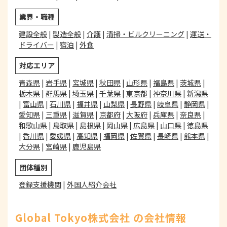
業界・職種
建設全般
|
製造全般
|
介護
|
清掃・ビルクリーニング
|
運送・
ドライバー
|
宿泊
|
外食
対応エリア
青森県
|
岩手県
|
宮城県
|
秋田県
|
山形県
|
福島県
|
茨城県
|
栃木県
|
群馬県
|
埼玉県
|
千葉県
|
東京都
|
神奈川県
|
新潟県
|
富山県
|
石川県
|
福井県
|
山梨県
|
長野県
|
岐阜県
|
静岡県
|
愛知県
|
三重県
|
滋賀県
|
京都府
|
大阪府
|
兵庫県
|
奈良県
|
和歌山県
|
鳥取県
|
島根県
|
岡山県
|
広島県
|
山口県
|
徳島県
|
香川県
|
愛媛県
|
高知県
|
福岡県
|
佐賀県
|
長崎県
|
熊本県
|
大分県
|
宮崎県
|
鹿児島県
団体種別
登録支援機関
|
外国人紹介会社
Global Tokyo株式会社 の会社情報