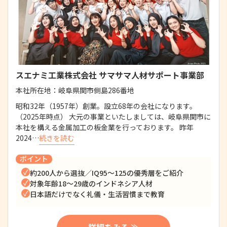
スエナミ工業株式会社 サマサマ人材サポート事業部
本社所在地：
岐阜県関市側島286番地
昭和32年（1957年）創業。設立68年の会社になります。
（2025年時点） 大元の事業といたしましては、岐阜県関市に
本社を構える金属加工の板金業を行っております。 昨年
2024…
続きを読む
ポイント
約200人から選抜／IQ95～125の優秀層をご紹介
対象年齢18～29歳のインドネシア人材
日本語だけでなく礼儀・生活習慣まで教育