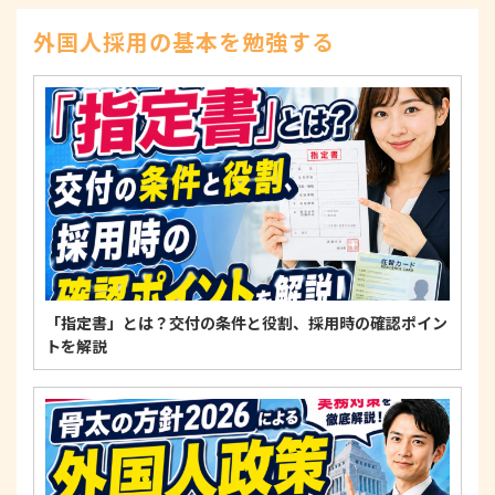
示、訂正、削除、または利用もしくは提供の停止等
を求められたときは、適法かつ遅滞なく応じます。
外国人採用の基本を勉強する
4. 法令・指針・規範の遵守について
適正な個人情報保護の実現のため、個人情報の取扱
いに関する法令、国が定める指針およびその他の規
範を遵守します。
個人情報に関するお問い合わせ窓口
〒125-0061
東京都葛飾区亀有3-21-11 藍ビル202
TEL：
0120-550-580
株式会社 アルフォース･ワン 個人情報保護担当
「指定書」とは？交付の条件と役割、採用時の確認ポイン
トを解説