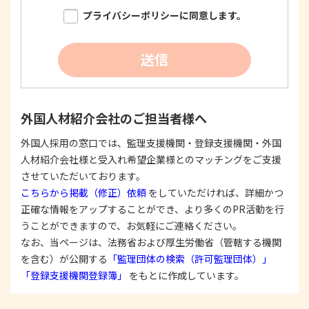
限り明確に特定し、その目的達成に必要な限度に
プライバシーポリシーに同意します。
おいて適法かつ公正な手段を用い、同意を得て取
得します。
②
個人情報を利用する際は、本人に明示、通知、ま
送信
たは公表した利用目的の範囲内に限定し、それに
反する目的外利用を行なわないための措置を講じ
ます。
③
個人情報を第三者に提供またはその取扱いを委託
外国人材紹介会社のご担当者様へ
する際は、本人が同意を与えた利用目的の範囲内
で、適法にこれを行います。
外国人採用の窓口では、監理支援機関・登録支援機関・外国
人材紹介会社様と受入れ希望企業様とのマッチングをご支援
2. 安全対策の実施について
個人情報の正確性およびその利用の安全性を確保す
させていただいております。
るため、情報セキュリティ対策を始めとする安全措
こちらから掲載（修正）依頼
をしていただければ、詳細かつ
置を構築し、個人情報への不正アクセス、個人情報
正確な情報をアップすることができ、より多くのPR活動を行
の漏洩、滅失または毀損等の的確な防止とセキュリ
うことができますので、お気軽にご連絡ください。
ティの是正に努めます。
なお、当ページは、法務省および厚生労働省（管轄する機関
3. 苦情および相談等に対する適正な対応について
を含む）が公開する
「監理団体の検索（許可監理団体）」
本人からの苦情および相談があった場合には、適切
「登録支援機関登録簿」
をもとに作成しています。
かつ迅速に対応いたします。また、個人情報を提供
された本人の権利を尊重し、本人から自己情報の開