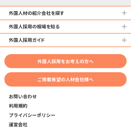
外国人材の紹介会社を探す
外国人採用の相場を知る
地域から検索する
国籍から検索する
外国人採用ガイド
育成就労外国人の受け入れ相場
在留資格から検索する
特定技能外国人の受け入れ相場
特定技能
団体種別から探す
技人国・高度人材の受け入れ相場
外国人採用をお考えの方へ
育成就労
業界・職種から検索する
技術・人文知識・国際業務
ご掲載希望の人材会社様へ
外国人採用
業界別採用
お問い合わせ
在留資格・ビザ
利用規約
助成金
プライバシーポリシー
教育・研修
運営会社
人事・労務