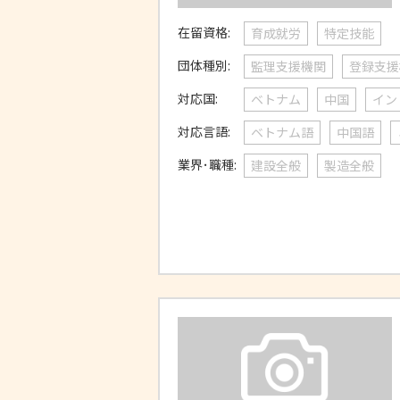
在留資格:
育成就労
特定技能
団体種別:
監理支援機関
登録支援
対応国:
ベトナム
中国
イン
対応言語:
ベトナム語
中国語
業界･職種:
建設全般
製造全般