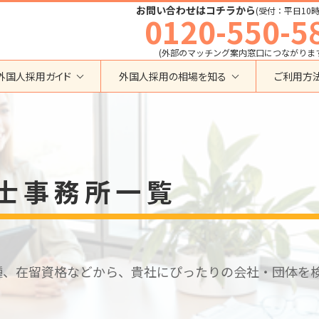
お問い合わせはコチラから
(受付：平日10時
0120-550-5
(外部のマッチング案内窓口につながりま
外国人採用ガイド
外国人採用の相場を知る
ご利用方
特定技能
育成就労外国人の受け入れ相場
在留資格から検索する
業界・職種から検索する
育成就労
特定技能外国人の受け入れ相場
育成就労
建設全般
特定技能
製造全般
技術・人文知識・国際業務
技人国・高度人材の受け入れ相場
士事務所一覧
技術･人文知識･国際業務
介護
外国人採用
永住者･定住者･配偶者
清掃・ビルクリーニング
業界別採用
高度専門職
運送・ドライバー
留学
自動車整備
在留資格・ビザ
インターンシップ
宿泊
種、在留資格などから、貴社にぴったりの会社・団体を
助成金
特定活動
外食
介護
農業
教育・研修