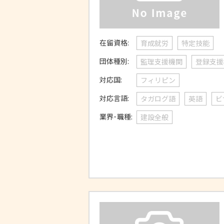
在留資格:
育成就労
特定技能
団体種別:
監理支援機関
登録支援
対応国:
フィリピン
対応言語:
タガログ語
英語
ビ
業界･職種:
建設全般