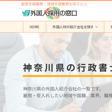
監理支援機関・登録支援機関を探すなら
HOME
外国人材の紹介会社を探す
地域から検索する
国籍から検索する
東京都
ベトナム
神奈川県
フィリピン
神奈川県の行政書
埼玉県
インドネシア
大阪府
ミャンマー
愛知県
カンボジア
福岡県
インド
神奈川県の外国人紹介会社の一覧です。
その他の地域
タイ
雇用・受入れしたい地域や国籍、業界、職
ネパール
中国