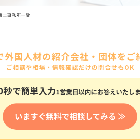
医療
漁業
人事・労務
技能
林業・木材産業
書士事務所一覧
採用サービス・ツール
その他
物流倉庫
資源循環
申請・手続き
リネンサプライ
組織・マネジメント
造船・航空・鉄道
で外国人材の紹介会社・団体をご紹
採用市場
通訳・翻訳
ご相談や相場・情報確認だけの問合せもOK
IT
調査・プレスリリース
営業
お役立ち資料
貿易
0秒
で簡単入力
1営業日以内にお答えいたし
講師・教師
その他
販売・接客
いますぐ無料で相談してみる ≫