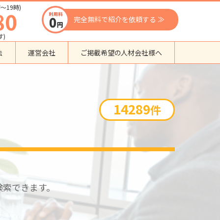
〜19時)
80
完全無料で紹介を依頼する ≫
す)
法
運営会社
ご掲載希望の人材会社様へ
団体種別から探す
監理支援機関
14289
件
登録支援機関
外国人紹介会社
外国人派遣会社
行政書士事務所
送り出し機関
検索できます。