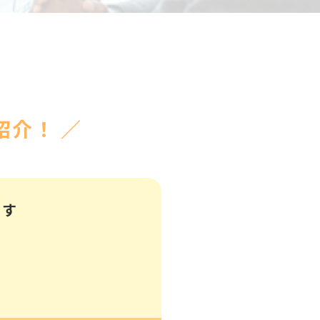
介！ ／
ます