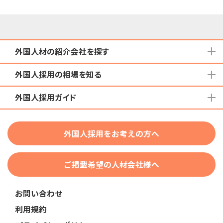
外国人材の紹介会社を探す
外国人採用の相場を知る
地域から検索する
国籍から検索する
外国人採用ガイド
育成就労外国人の受け入れ相場
在留資格から検索する
特定技能外国人の受け入れ相場
特定技能
団体種別から探す
技人国・高度人材の受け入れ相場
外国人採用をお考えの方へ
育成就労
業界・職種から検索する
技術・人文知識・国際業務
ご掲載希望の人材会社様へ
外国人採用
業界別採用
お問い合わせ
在留資格・ビザ
利用規約
助成金