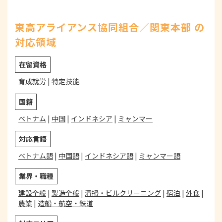
東高アライアンス協同組合／関東本部 の
対応領域
在留資格
育成就労
|
特定技能
国籍
ベトナム
|
中国
|
インドネシア
|
ミャンマー
対応言語
ベトナム語
|
中国語
|
インドネシア語
|
ミャンマー語
業界・職種
建設全般
|
製造全般
|
清掃・ビルクリーニング
|
宿泊
|
外食
|
農業
|
造船・航空・鉄道