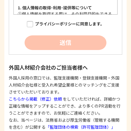
1. 個人情報の取得･利用･提供等について
①
個人情報を取得する際は、その利用目的をできる
限り明確に特定し、その目的達成に必要な限度に
プライバシーポリシーに同意します。
おいて適法かつ公正な手段を用い、同意を得て取
得します。
②
個人情報を利用する際は、本人に明示、通知、ま
送信
たは公表した利用目的の範囲内に限定し、それに
反する目的外利用を行なわないための措置を講じ
ます。
③
個人情報を第三者に提供またはその取扱いを委託
外国人材紹介会社のご担当者様へ
する際は、本人が同意を与えた利用目的の範囲内
で、適法にこれを行います。
外国人採用の窓口では、監理支援機関・登録支援機関・外国
人材紹介会社様と受入れ希望企業様とのマッチングをご支援
2. 安全対策の実施について
個人情報の正確性およびその利用の安全性を確保す
させていただいております。
るため、情報セキュリティ対策を始めとする安全措
こちらから掲載（修正）依頼
をしていただければ、詳細かつ
置を構築し、個人情報への不正アクセス、個人情報
正確な情報をアップすることができ、より多くのPR活動を行
の漏洩、滅失または毀損等の的確な防止とセキュリ
うことができますので、お気軽にご連絡ください。
ティの是正に努めます。
なお、当ページは、法務省および厚生労働省（管轄する機関
3. 苦情および相談等に対する適正な対応について
を含む）が公開する
「監理団体の検索（許可監理団体）」