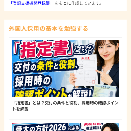
本人からの苦情および相談があった場合には、適切
「登録支援機関登録簿」
をもとに作成しています。
かつ迅速に対応いたします。また、個人情報を提供
された本人の権利を尊重し、本人から自己情報の開
示、訂正、削除、または利用もしくは提供の停止等
を求められたときは、適法かつ遅滞なく応じます。
外国人採用の基本を勉強する
4. 法令・指針・規範の遵守について
適正な個人情報保護の実現のため、個人情報の取扱
いに関する法令、国が定める指針およびその他の規
範を遵守します。
個人情報に関するお問い合わせ窓口
〒125-0061
東京都葛飾区亀有3-21-11 藍ビル202
TEL：
0120-550-580
株式会社 アルフォース･ワン 個人情報保護担当
「指定書」とは？交付の条件と役割、採用時の確認ポイン
トを解説