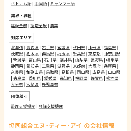
ベトナム語
|
中国語
|
ミャンマー語
業界・職種
建設全般
|
製造全般
|
農業
対応エリア
北海道
|
青森県
|
岩手県
|
宮城県
|
秋田県
|
山形県
|
福島県
|
茨城県
|
栃木県
|
群馬県
|
埼玉県
|
千葉県
|
東京都
|
神奈川県
|
新潟県
|
富山県
|
石川県
|
福井県
|
山梨県
|
長野県
|
岐阜県
|
静岡県
|
愛知県
|
三重県
|
滋賀県
|
京都府
|
大阪府
|
兵庫県
|
奈良県
|
和歌山県
|
鳥取県
|
島根県
|
岡山県
|
広島県
|
山口県
|
徳島県
|
香川県
|
愛媛県
|
高知県
|
福岡県
|
佐賀県
|
熊本県
|
大分県
|
宮崎県
|
鹿児島県
団体種別
監理支援機関
|
登録支援機関
協同組合エヌ･ティー･アイ の会社情報