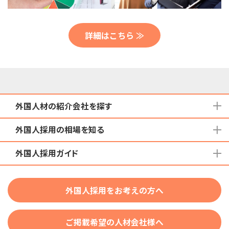
詳細はこちら ≫
外国人材の紹介会社を探す
外国人採用の相場を知る
地域から検索する
国籍から検索する
外国人採用ガイド
育成就労外国人の受け入れ相場
在留資格から検索する
特定技能外国人の受け入れ相場
特定技能
団体種別から探す
技人国・高度人材の受け入れ相場
外国人採用をお考えの方へ
育成就労
業界・職種から検索する
技術・人文知識・国際業務
ご掲載希望の人材会社様へ
外国人採用