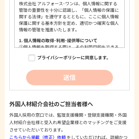
株式会社 アルフォース･ワンは、個人情報に関する
管理の重要性を十分に認識し、「個人情報の保護に
関する法律」を遵守するとともに、ここに個人情報
保護に関する基本方針を定め、適切かつ確実な個人
情報の管理を推進いたします。
1. 個人情報の取得･利用･提供等について
①
個人情報を取得する際は、その利用目的をできる
限り明確に特定し、その目的達成に必要な限度に
プライバシーポリシーに同意します。
おいて適法かつ公正な手段を用い、同意を得て取
得します。
②
個人情報を利用する際は、本人に明示、通知、ま
送信
たは公表した利用目的の範囲内に限定し、それに
反する目的外利用を行なわないための措置を講じ
ます。
③
個人情報を第三者に提供またはその取扱いを委託
外国人材紹介会社のご担当者様へ
する際は、本人が同意を与えた利用目的の範囲内
で、適法にこれを行います。
外国人採用の窓口では、監理支援機関・登録支援機関・外国
人材紹介会社様と受入れ希望企業様とのマッチングをご支援
2. 安全対策の実施について
個人情報の正確性およびその利用の安全性を確保す
させていただいております。
るため、情報セキュリティ対策を始めとする安全措
こちらから掲載（修正）依頼
をしていただければ、詳細かつ