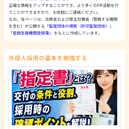
置を構築し、個人情報への不正アクセス、個人情報
正確な情報をアップすることができ、より多くのPR活動を行
の漏洩、滅失または毀損等の的確な防止とセキュリ
うことができますので、お気軽にご連絡ください。
ティの是正に努めます。
なお、当ページは、法務省および厚生労働省（管轄する機関
3. 苦情および相談等に対する適正な対応について
を含む）が公開する
「監理団体の検索（許可監理団体）」
本人からの苦情および相談があった場合には、適切
「登録支援機関登録簿」
をもとに作成しています。
かつ迅速に対応いたします。また、個人情報を提供
された本人の権利を尊重し、本人から自己情報の開
示、訂正、削除、または利用もしくは提供の停止等
を求められたときは、適法かつ遅滞なく応じます。
外国人採用の基本を勉強する
4. 法令・指針・規範の遵守について
適正な個人情報保護の実現のため、個人情報の取扱
いに関する法令、国が定める指針およびその他の規
範を遵守します。
個人情報に関するお問い合わせ窓口
〒125-0061
東京都葛飾区亀有3-21-11 藍ビル202
TEL：
0120-550-580
株式会社 アルフォース･ワン 個人情報保護担当