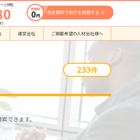
〜19時)
80
完全無料で紹介を依頼する ≫
す)
法
運営会社
ご掲載希望の人材会社様へ
団体種別から探す
監理支援機関
233
件
登録支援機関
外国人紹介会社
外国人派遣会社
行政書士事務所
送り出し機関
検索できます。