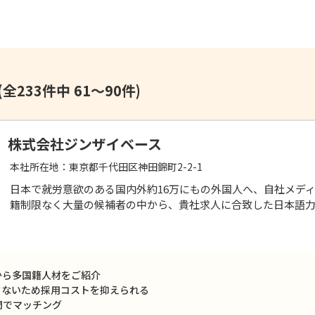
(全233件中 61～90件)
株式会社ジンザイベース
本社所在地：
東京都千代田区神田錦町2-2-1
日本で就労意欲のある国内外約16万にもの外国人へ、自社メディ
籍制限なく大量の候補者の中から、貴社求人に合致した日本語力
から多国籍人材をご紹介
さないため採用コストを抑えられる
間でマッチング