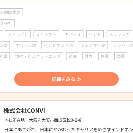
識･国際業務
介会社
フィリピン
ミャンマー
ネパール
インド
スリランカ
英語
ネパール語
インドネシア語
ミャンマー語
シンハラ
介護
清掃・ビルクリーニング
宿泊
外食
農業
漁業
詳細をみる ≫
株式会社CONVI
本社所在地：
大阪府大阪市西成区松3-2-8
日本にあこがれ、日本にかかわったキャリアをめざすインドネ