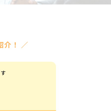
介！ ／
ます