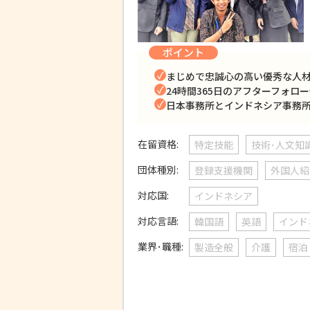
ポイント
まじめで忠誠心の高い優秀な人
24時間365日のアフターフォロ
日本事務所とインドネシア事務
在留資格:
特定技能
技術･人文知
団体種別:
登録支援機関
外国人紹
対応国:
インドネシア
対応言語:
韓国語
英語
インド
業界･職種:
製造全般
介護
宿泊