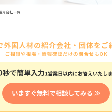
医療
漁業
人事・労務
技能
林業・木材産業
紹介会社一覧
採用サービス・ツール
その他
物流倉庫
資源循環
申請・手続き
リネンサプライ
組織・マネジメント
造船・航空・鉄道
で外国人材の紹介会社・団体をご紹
採用市場
通訳・翻訳
ご相談や相場・情報確認だけの問合せもOK
IT
調査・プレスリリース
営業
お役立ち資料
貿易
0秒
で簡単入力
1営業日以内にお答えいたし
講師・教師
その他
販売・接客
いますぐ無料で相談してみる ≫