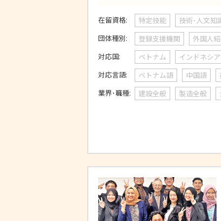
在留資格:
特定技能
技術･人文知
団体種別:
登録支援機関
外国人紹
対応国:
ベトナム
インドネシア
対応言語:
ベトナム語
中国語
業界･職種:
建設全般
製造全般