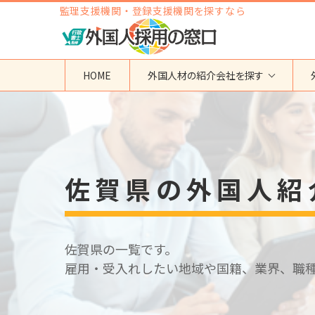
監理支援機関・登録支援機関を探すなら
HOME
外国人材の紹介会社を探す
地域から検索する
国籍から検索する
東京都
ベトナム
神奈川県
フィリピン
佐賀県の外国人紹
埼玉県
インドネシア
大阪府
ミャンマー
愛知県
カンボジア
福岡県
インド
佐賀県の一覧です。
その他の地域
タイ
雇用・受入れしたい地域や国籍、業界、職
ネパール
中国