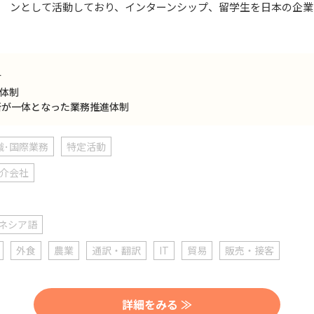
ンとして活動しており、インターンシップ、留学生を日本の企業
材
ー体制
所が一体となった業務推進体制
識･国際業務
特定活動
介会社
ネシア語
外食
農業
通訳・翻訳
IT
貿易
販売・接客
詳細をみる ≫