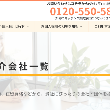
お問い合わせはコチラから
(受付：平日10時
0120-550-5
(外部のマッチング案内窓口につながりま
外国人採用ガイド
外国人採用の相場を知る
ご利用方
特定技能
育成就労外国人の受け入れ相場
在留資格から検索する
業界・職種から検索する
育成就労
特定技能外国人の受け入れ相場
育成就労
建設全般
特定技能
製造全般
技術・人文知識・国際業務
技人国・高度人材の受け入れ相場
介会社一覧
技術･人文知識･国際業務
介護
外国人採用
永住者･定住者･配偶者
清掃・ビルクリーニング
業界別採用
高度専門職
運送・ドライバー
留学
自動車整備
在留資格・ビザ
インターンシップ
宿泊
種、在留資格などから、貴社にぴったりの会社・団体を
助成金
特定活動
外食
介護
農業
教育・研修