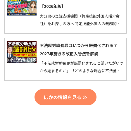
【2026年版】
大分県の登録支援機関（特定技能外国人紹介会
社）をお探しの方へ 特定技能外国人の義務的支
援や人材紹介などを行ってくれる「登録支援機
関」は全国で…
不法就労助長罪はいつから厳罰化される？
2027年施行の改正入管法を解説
「不法就労助長罪が厳罰化されると聞いたがいつ
から始まるのか」 「どのような場合に不法就労
助長罪に該当するのか」 と疑問をお持ちではあ
りません…
ほかの情報を見る ≫