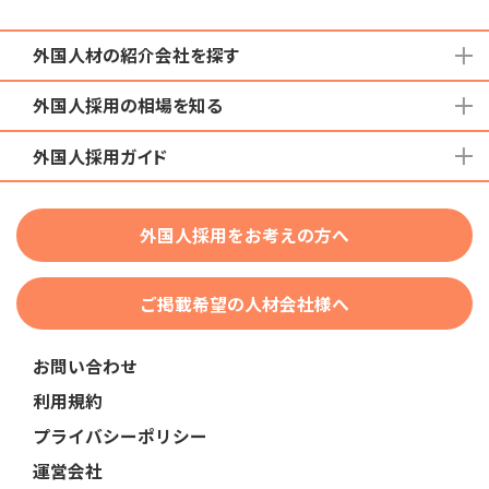
外国人材の紹介会社を探す
外国人採用の相場を知る
地域から検索する
国籍から検索する
外国人採用ガイド
育成就労外国人の受け入れ相場
在留資格から検索する
特定技能外国人の受け入れ相場
特定技能
団体種別から探す
技人国・高度人材の受け入れ相場
外国人採用をお考えの方へ
育成就労
業界・職種から検索する
技術・人文知識・国際業務
ご掲載希望の人材会社様へ
外国人採用
業界別採用
お問い合わせ
在留資格・ビザ
利用規約
助成金
プライバシーポリシー
教育・研修
運営会社
人事・労務