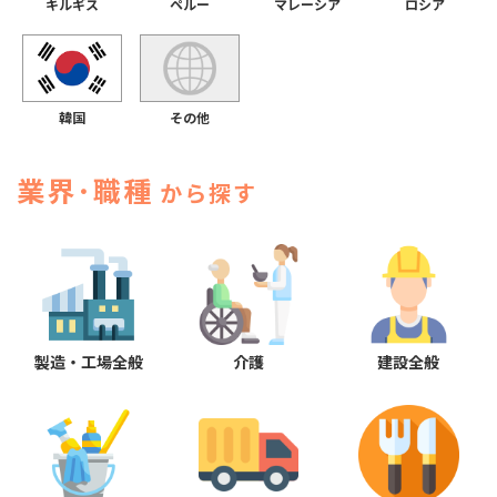
キルギス
マレーシア
ロシア
ペルー
その他
韓国
業界･職種
から探す
製造・工場全般
介護
建設全般