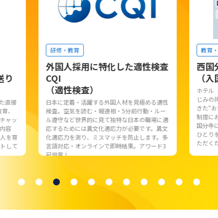
研修・教育
教育・
外国人採用に特化した適性検査
西国
送り
CQI
（入
（適性検査）
ホテル「
じみの共
た直接
日本に定着・活躍する外国人材を見極める適性
きた“お
教育、
検査。空気を読む・報連相・5分前行動・ルー
制度にお
チャッ
ル遵守など世界的に見て独特な日本の職場に適
国分寺に
内容
応するためには異文化適応力が必要です。異文
ひとりを
人を育
化適応力を測り、ミスマッチを防止します。多
ただくた
トして
言語対応・オンラインで即時結果。アワード3
冠受賞！