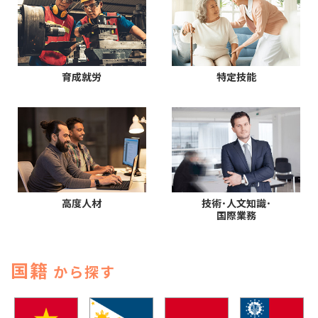
育成就労
特定技能
高度人材
技術･人文知識･
国際業務
国籍
から探す