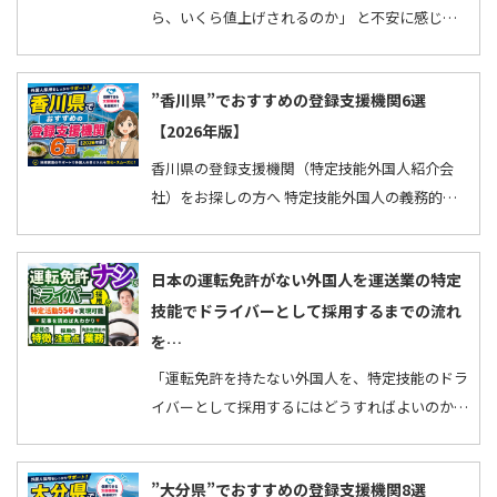
ら、いくら値上げされるのか」 と不安に感じて
いませんか。 2026年の入管法改正により、在留
許可手数…
”香川県”でおすすめの登録支援機関6選
【2026年版】
香川県の登録支援機関（特定技能外国人紹介会
社）をお探しの方へ 特定技能外国人の義務的支
援や人材紹介などを行ってくれる「登録支援機
関」は全国で…
日本の運転免許がない外国人を運送業の特定
技能でドライバーとして採用するまでの流れ
を…
「運転免許を持たない外国人を、特定技能のドラ
イバーとして採用するにはどうすればよいのか」
「外国の運転免許のみ保有する外国人を採用して
日本の…
”大分県”でおすすめの登録支援機関8選