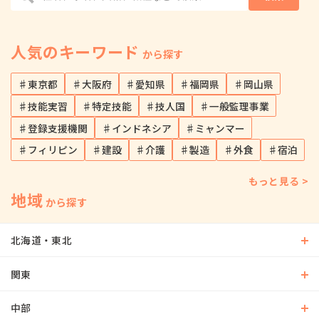
人気のキーワード
から探す
♯東京都
♯大阪府
♯愛知県
♯福岡県
♯岡山県
♯技能実習
♯特定技能
♯技人国
♯一般監理事業
♯登録支援機関
♯インドネシア
♯ミャンマー
♯フィリピン
♯建設
♯介護
♯製造
♯外食
♯宿泊
もっと見る >
地域
から探す
北海道・東北
関東
中部