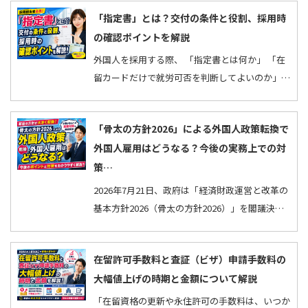
る業務の…
「指定書」とは？交付の条件と役割、採用時
の確認ポイントを解説
外国人を採用する際、 「指定書とは何か」 「在
留カードだけで就労可否を判断してよいのか」
と迷うことはありませんか。 指定書には、外国
人に認め…
「骨太の方針2026」による外国人政策転換で
外国人雇用はどうなる？今後の実務上での対
策…
2026年7月21日、政府は「経済財政運営と改革の
基本方針2026（骨太の方針2026）」を閣議決定
しました。 毎年発行される骨太の方針は、政府
の中長期的…
在留許可手数料と査証（ビザ）申請手数料の
大幅値上げの時期と金額について解説
「在留資格の更新や永住許可の手数料は、いつか