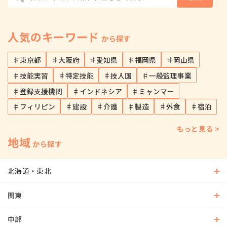
人気のキーワード
から探す
♯東京都
♯大阪府
♯愛知県
♯福岡県
♯岡山県
♯技能実習
♯特定技能
♯技人国
♯一般監理事業
♯登録支援機関
♯インドネシア
♯ミャンマー
♯フィリピン
♯建設
♯介護
♯製造
♯外食
♯宿泊
もっと見る >
地域
から探す
北海道・東北
関東
中部