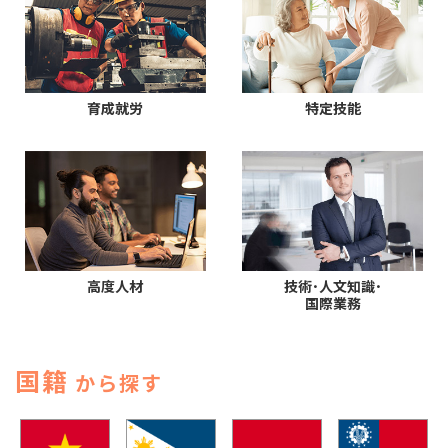
育成就労
特定技能
高度人材
技術･人文知識･
国際業務
国籍
から探す