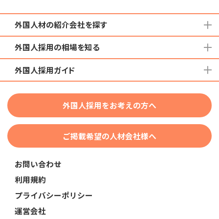
外国人材の紹介会社を探す
外国人採用の相場を知る
地域から検索する
国籍から検索する
外国人採用ガイド
育成就労外国人の受け入れ相場
在留資格から検索する
特定技能外国人の受け入れ相場
特定技能
団体種別から探す
技人国・高度人材の受け入れ相場
外国人採用をお考えの方へ
育成就労
業界・職種から検索する
技術・人文知識・国際業務
ご掲載希望の人材会社様へ
外国人採用
業界別採用
お問い合わせ
在留資格・ビザ
利用規約
助成金
プライバシーポリシー
教育・研修
運営会社
人事・労務