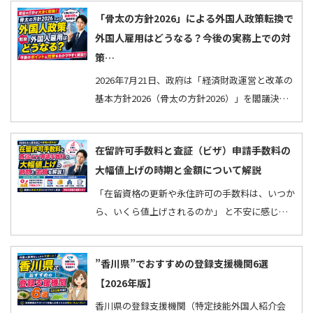
人に認め…
「骨太の方針2026」による外国人政策転換で
外国人雇用はどうなる？今後の実務上での対
策…
2026年7月21日、政府は「経済財政運営と改革の
基本方針2026（骨太の方針2026）」を閣議決定
しました。 毎年発行される骨太の方針は、政府
の中長期的…
在留許可手数料と査証（ビザ）申請手数料の
大幅値上げの時期と金額について解説
「在留資格の更新や永住許可の手数料は、いつか
ら、いくら値上げされるのか」 と不安に感じて
いませんか。 2026年の入管法改正により、在留
許可手数…
”香川県”でおすすめの登録支援機関6選
【2026年版】
香川県の登録支援機関（特定技能外国人紹介会