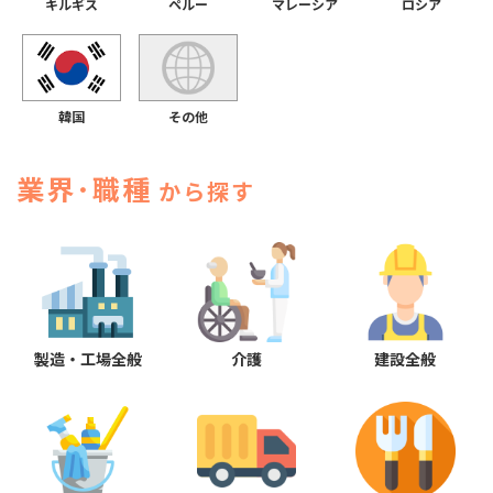
キルギス
マレーシア
ロシア
ペルー
その他
韓国
業界･職種
から探す
製造・工場全般
介護
建設全般