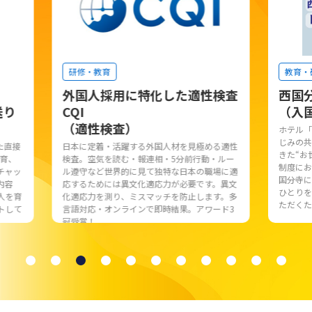
研修・教育
教育・
外国人採用に特化した適性検査
西国
送り
CQI
（入
（適性検査）
ホテル「
じみの共
た直接
日本に定着・活躍する外国人材を見極める適性
きた“お
教育、
検査。空気を読む・報連相・5分前行動・ルー
制度にお
チャッ
ル遵守など世界的に見て独特な日本の職場に適
国分寺に
内容
応するためには異文化適応力が必要です。異文
ひとりを
人を育
化適応力を測り、ミスマッチを防止します。多
ただくた
トして
言語対応・オンラインで即時結果。アワード3
冠受賞！