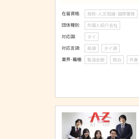
在留資格:
技術･人文知識･国際業務
団体種別:
外国人紹介会社
対応国:
タイ
対応言語:
英語
タイ語
業界･職種:
製造全般
宿泊
外食