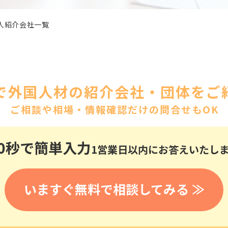
医療
漁業
人事・労務
技能
林業・木材産業
人紹介会社一覧
採用サービス・ツール
その他
物流倉庫
資源循環
申請・手続き
リネンサプライ
組織・マネジメント
造船・航空・鉄道
で外国人材の紹介会社・団体をご紹
採用市場
通訳・翻訳
ご相談や相場・情報確認だけの問合せもOK
IT
調査・プレスリリース
営業
お役立ち資料
貿易
0秒
で簡単入力
1営業日以内にお答えいたし
講師・教師
その他
販売・接客
いますぐ無料で相談してみる ≫