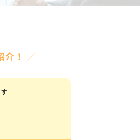
介！ ／
ます