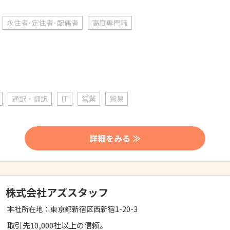
永住者･定住者･配偶者
高度専門職
通訳・翻訳
IT
営業
貿易
詳細をみる ≫
株式会社アズスタッフ
本社所在地：
東京都新宿区西新宿1-20-3
取引先10,000社以上の信頼。