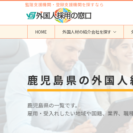
監理支援機関・登録支援機関を探すなら
HOME
外国人材の紹介会社を探す
地域から検索する
国籍から検索する
東京都
ベトナム
神奈川県
フィリピン
鹿児島県の外国人
埼玉県
インドネシア
大阪府
ミャンマー
愛知県
カンボジア
福岡県
インド
鹿児島県の一覧です。
その他の地域
タイ
雇用・受入れしたい地域や国籍、業界、職
ネパール
中国