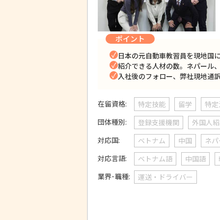
ポイント
日本の元自動車教習員を現地国
紹介できる人材の数。ネパール
入社後のフォロー、弊社現地通
在留資格:
特定技能
留学
特定
団体種別:
登録支援機関
外国人紹
対応国:
ベトナム
中国
ネパ
対応言語:
ベトナム語
中国語
業界･職種:
運送・ドライバー