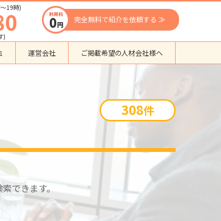
〜19時)
80
完全無料で紹介を依頼する ≫
す)
法
運営会社
ご掲載希望の人材会社様へ
団体種別から探す
監理支援機関
308
件
登録支援機関
外国人紹介会社
外国人派遣会社
行政書士事務所
送り出し機関
検索できます。