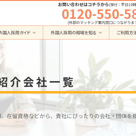
お問い合わせはコチラから
(受付：平日10時
0120-550-5
(外部のマッチング案内窓口につながりま
外国人採用ガイド
外国人採用の相場を知る
ご利用方
特定技能
育成就労外国人の受け入れ相場
在留資格から検索する
業界・職種から検索する
育成就労
特定技能外国人の受け入れ相場
育成就労
建設全般
特定技能
製造全般
技術・人文知識・国際業務
技人国・高度人材の受け入れ相場
紹介会社一覧
技術･人文知識･国際業務
介護
外国人採用
永住者･定住者･配偶者
清掃・ビルクリーニング
業界別採用
高度専門職
運送・ドライバー
留学
自動車整備
在留資格・ビザ
インターンシップ
宿泊
種、在留資格などから、貴社にぴったりの会社・団体を
助成金
特定活動
外食
介護
農業
教育・研修