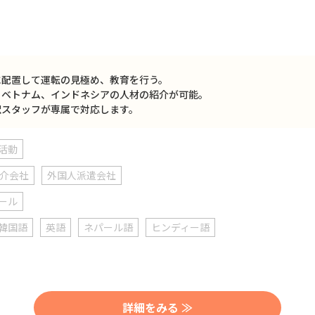
に配置して運転の見極め、教育を行う。
、ベトナム、インドネシアの人材の紹介が可能。
訳スタッフが専属で対応します。
活動
介会社
外国人派遣会社
ール
韓国語
英語
ネパール語
ヒンディー語
詳細をみる ≫